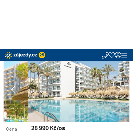
25
Zájezdy.cz
Hotely
Španělsko
Andalusie
Benalmádena
Best Tritón H
Španělsko, Andalusie | 10. 8. - 1. 9.
Best Tritón Hotel ****
Španělsko, Andalusie, Benalmádena
Previous
Next
28 990
Kč/os
Cena