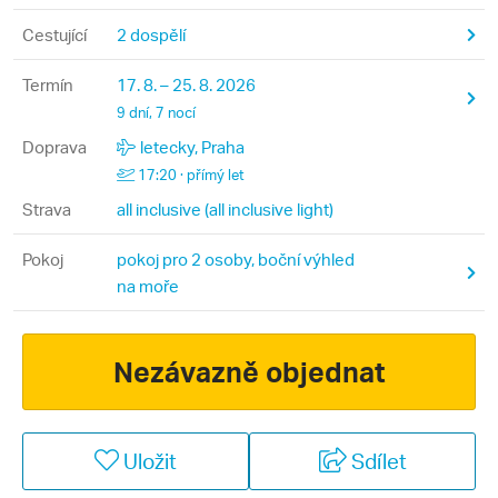
Cestující
2 dospělí
Termín
17. 8. – 25. 8. 2026
9 dní, 7 nocí
Doprava
letecky, Praha
17:20 · přímý let
Strava
all inclusive (all inclusive light)
Pokoj
pokoj pro 2 osoby, boční výhled
na moře
Nezávazně objednat
Uložit
Sdílet