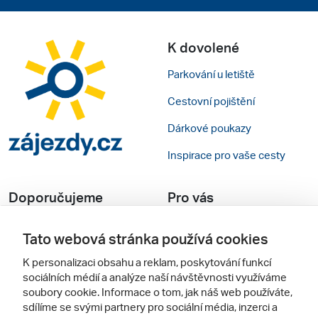
K dovolené
Parkování u letiště
Cestovní pojištění
Tato webová stránka používá cookies
Dárkové poukazy
K personalizaci obsahu a reklam, poskytování funkcí
Inspirace pro vaše cesty
sociálních médií a analýze naší návštěvnosti využíváme
soubory cookie. Informace o tom, jak náš web používáte,
sdílíme se svými partnery pro sociální média, inzerci a
Doporučujeme
Pro vás
analýzy. Partneři tyto údaje mohou zkombinovat s dalšími
informacemi, které jste jim poskytli nebo které získali v
Recenze hotelů
Obchodní podmínky
důsledku toho, že používáte jejich služby.
Rady na cestu
Kontakty
Podrobné nastavení
Cestovní kanceláře
Nastavení cookies
Povolit
Zájazdy.sk
Mobilní verze webu
Odmítnout