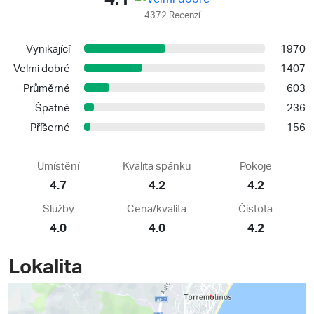
4372 Recenzí
Vynikající
1970
Velmi dobré
1407
Průměrné
603
Špatné
236
Příšerné
156
Umístění
Kvalita spánku
Pokoje
4.7
4.2
4.2
Služby
Cena/kvalita
Čistota
4.0
4.0
4.2
Lokalita