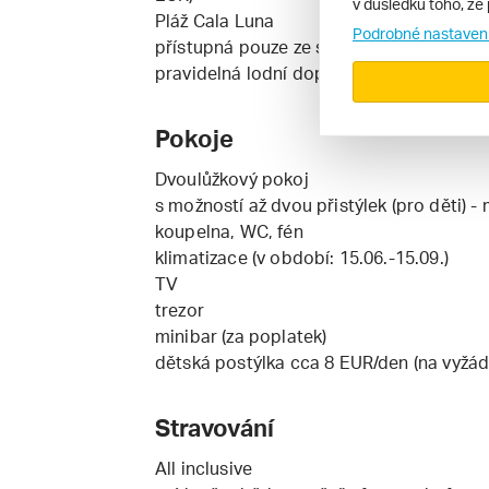
v důsledku toho, že 
Pláž Cala Luna
Podrobné nastaven
přístupná pouze ze strany moře nebo ho
pravidelná lodní doprava z přístavu Cal
Pokoje
Dvoulůžkový pokoj
s možností až dvou přistýlek (pro děti) 
koupelna, WC, fén
klimatizace (v období: 15.06.-15.09.)
TV
trezor
minibar (za poplatek)
dětská postýlka cca 8 EUR/den (na vyžád
Stravování
All inclusive