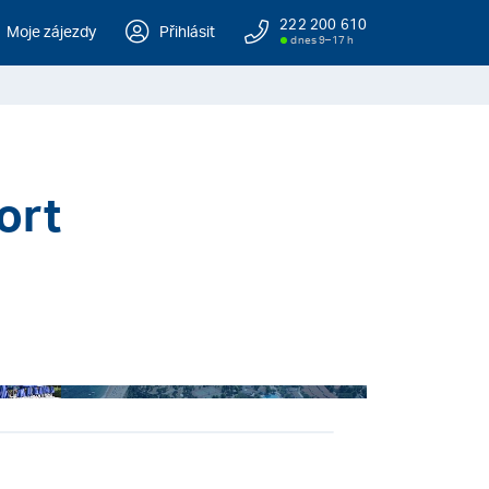
222 200 610
Moje zájezdy
Přihlásit
dnes 9–17 h
ort
+ 21