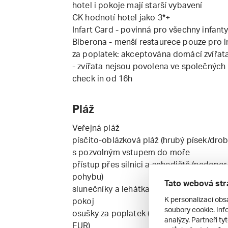
hotel i pokoje mají starší vybavení
CK hodnotí hotel jako 3*+
Infart Card - povinná pro všechny infanty,
Biberona - menší restaurece pouze pro i
za poplatek: akceptována domácí zvířata
- zvířata nejsou povolena ve společných 
check in od 16h
Pláž
Veřejná pláž
písčito-oblázková pláž (hrubý písek/dro
s pozvolným vstupem do moře
přístup přes silnici a schodiště (nedo
pohybu)
Tato webová str
slunečníky a lehátka zdarma - k dispozici
K personalizaci obs
pokoj
soubory cookie. Info
osušky za poplatek (cca 3 EUR, povinná 
analýzy. Partneři ty
EUR)