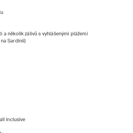
lu
i a několik zálivů s vyhlášenými plážemi
na Sardínii)
ll inclusive