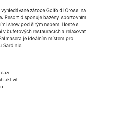
 vyhledávané zátoce Golfo di Orosei na
e. Resort disponuje bazény, sportovním
ími show pod širým nebem. Hosté si
v bufetových restauracích a relaxovat
Palmasera je ideálním místem pro
su Sardinie.
pláží
h aktivit
lu