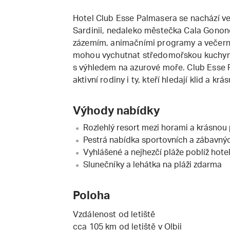
Hotel Club Esse Palmasera se nachází ve
Sardinii, nedaleko městečka Cala Gonon
zázemím, animačními programy a večern
mohou vychutnat středomořskou kuchyni 
s výhledem na azurové moře. Club Esse 
aktivní rodiny i ty, kteří hledají klid a krá
Výhody nabídky
Rozlehlý resort mezi horami a krásnou 
Pestrá nabídka sportovních a zábavnýc
Vyhlášené a nejhezčí pláže poblíž hote
Slunečníky a lehátka na pláži zdarma
Poloha
Vzdálenost od letiště
cca 105 km od letiště v Olbii