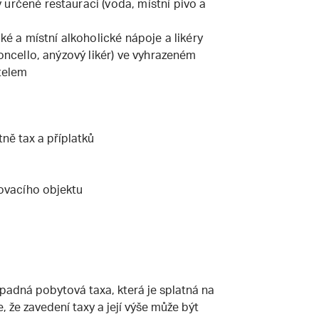
určené restauraci (voda, místní pivo a
cké a místní alkoholické nápoje a likéry
moncello, anýzový likér) ve vyhrazeném
telem
tně tax a příplatků
ovacího objektu
řípadná pobytová taxa, která je splatná na
 že zavedení taxy a její výše může být