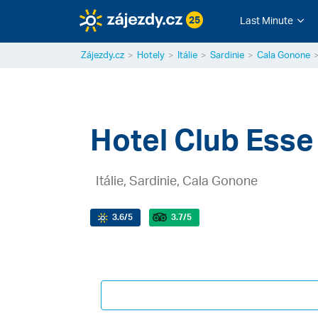
25
Last Minute
Zájezdy.cz
Hotely
Itálie
Sardinie
Cala Gonone
Hotel Club Esse
Itálie, Sardinie, Cala Gonone
3.6
/5
3.7
/5