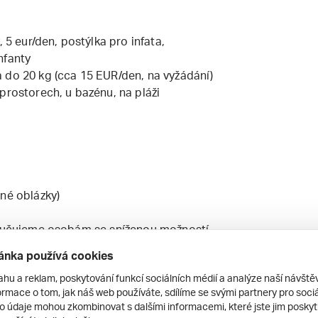
 5 eur/den, postýlka pro infata,
nfanty
 do 20 kg (cca 15 EUR/den, na vyžádání)
prostorech, u bazénu, na pláži
bné oblázky)
poručujeme osobám se sníženou možností
ánka používá cookies
 1 set (lehátko+slunečník+křeslo) na
ahu a reklam, poskytování funkcí sociálních médií a analýze naší návšt
rmace o tom, jak náš web používáte, sdílíme se svými partnery pro sociál
kauce: 10 EUR; každá výměna: cca 3
to údaje mohou zkombinovat s dalšími informacemi, které jste jim poskytli