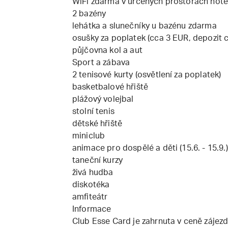
WiFi zdarma v určených prostorách hote
2 bazény
lehátka a slunečníky u bazénu zdarma
osušky za poplatek (cca 3 EUR, depozit
půjčovna kol a aut
Sport a zábava
2 tenisové kurty (osvětlení za poplatek)
basketbalové hřiště
plážový volejbal
stolní tenis
dětské hřiště
miniclub
animace pro dospělé a děti (15.6. - 15.9.)
taneční kurzy
živá hudba
diskotéka
amfiteátr
Informace
Club Esse Card je zahrnuta v ceně zájez