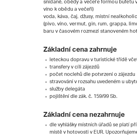
snídaně, obědy a večeře formou bufetu v 
víno k obědu a večeři)
voda, káva, čaj, džusy, místní nealkoholi
(pivo, víno, vermut, gin, rum, grappa, li
baru v časovém rozmezí stanoveném ho
Základní cena zahrnuje
leteckou dopravu v turistické třídě vče
transfery v cíli zájezdů
počet noclehů dle potvrzení o zájezdu
stravování v rozsahu uvedeném u ubyt
služby delegáta
pojištění dle zák. č. 159/99 Sb.
Základní cena nezahrnuje
dle vyhlášky místních úřadů se platí p
místě v hotovosti v EUR. Upozorňujeme,