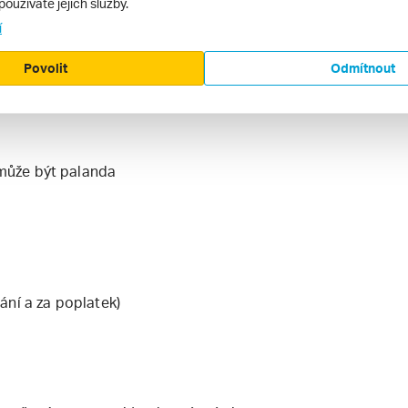
používáte jejich služby.
í
r
a Gonone
Povolit
Odmítnout
- může být palanda
ání a za poplatek)