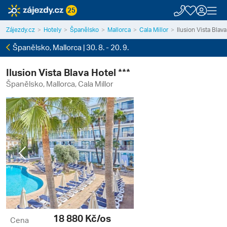
25
Zájezdy.cz
Hotely
Španělsko
Mallorca
Cala Millor
Ilusion Vista Blava
Španělsko, Mallorca | 30. 8. - 20. 9.
Ilusion Vista Blava Hotel ***
Španělsko, Mallorca, Cala Millor
Previous
Next
18 880
Kč/os
Cena