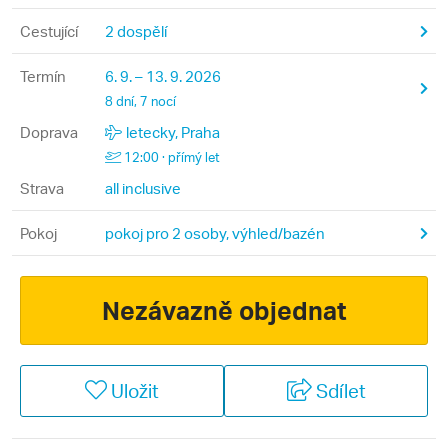
Cestující
2 dospělí
Termín
6. 9. – 13. 9. 2026
8 dní, 7 nocí
Doprava
letecky, Praha
12:00 · přímý let
Strava
all inclusive
Pokoj
pokoj pro 2 osoby, výhled/bazén
Nezávazně objednat
Uložit
Sdílet