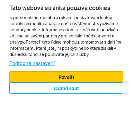
Cestovní pojištění
Tato webová stránka používá cookies
Dárkové poukazy
K personalizaci obsahu a reklam, poskytování funkcí
sociálních médií a analýze naší návštěvnosti využíváme
Inspirace pro vaše cesty
soubory cookie. Informace o tom, jak náš web používáte,
sdílíme se svými partnery pro sociální média, inzerci a
Doporučujeme
Pro vás
analýzy. Partneři tyto údaje mohou zkombinovat s dalšími
informacemi, které jste jim poskytli nebo které získali v
Recenze hotelů
Obchodní podmínky
důsledku toho, že používáte jejich služby.
Podrobné nastavení
Rady na cestu
Kontakty
Cestovní kanceláře
Nastavení cookies
Povolit
Zájazdy.sk
Verze webu pro PC
Odmítnout
Sledujte nás