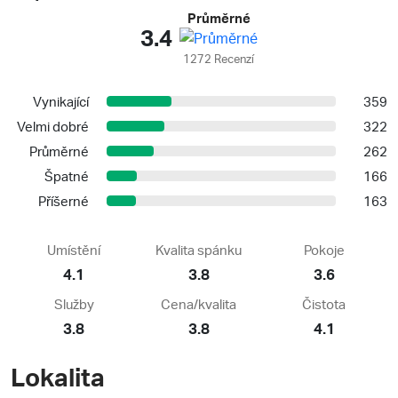
Průměrné
3.4
1272 Recenzí
Vynikající
359
Velmi dobré
322
Průměrné
262
Špatné
166
Příšerné
163
Umístění
Kvalita spánku
Pokoje
4.1
3.8
3.6
Služby
Cena/kvalita
Čistota
3.8
3.8
4.1
Lokalita