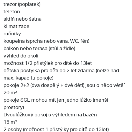
trezor (poplatek)
telefon
skříň nebo šatna
klimatizace
ručníky
koupelna (sprcha nebo vana, WC, fén)
balkon nebo terasa (stůl a židle)
výhled do okolí
možnost 1/2 přistýlek pro dítě do 13let
dětská postýlka pro děti do 2 let zdarma (nelze nad
max. kapacitu pokoje)
pokoje 2+2 (dva dospělý + dvě děti) jsou o něco větší
20 m²
pokoje SGL mohou mít jen jedno lůžko (menší
prostory)
Dvoulůžkový pokoj s výhledem na bazén
15 m²
2 osoby (možnost 1 přistýlky pro dítě do 13let)