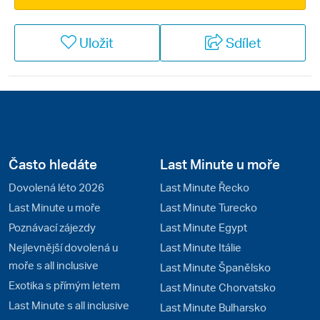
gigantů Dolomiti Superski a Sella Rondy. Benátky
a Řím jsou zase jedněmi z nejoblíbenějších cílů
Uložit
Sdílet
vyznavačů eurovíkendů.
Často hledáte
Last Minute u moře
Dovolená léto 2026
Last Minute Řecko
Last Minute u moře
Last Minute Turecko
Poznávací zájezdy
Last Minute Egypt
Nejlevnější dovolená u
Last Minute Itálie
moře s all inclusive
Last Minute Španělsko
Exotika s přímým letem
Last Minute Chorvatsko
Last Minute s all inclusive
Last Minute Bulharsko