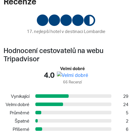
Recenze
17. nejlepší hotel v destinaci Lombardie
Hodnocení cestovatelů na webu
Tripadvisor
Velmi dobré
4.0
66 Recenzí
Vynikající
29
Velmi dobré
24
Průměrné
5
Špatné
2
Příšerné
6