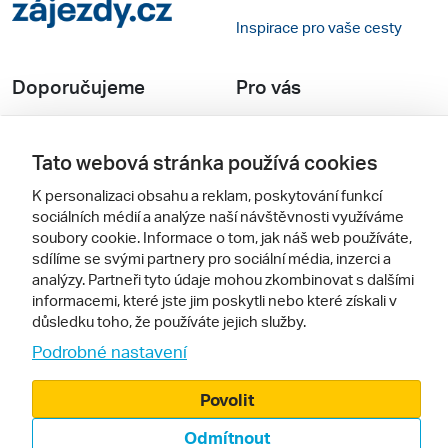
K personalizaci obsahu a reklam, poskytování funkcí
sociálních médií a analýze naší návštěvnosti využíváme
Inspirace pro vaše cesty
soubory cookie. Informace o tom, jak náš web používáte,
sdílíme se svými partnery pro sociální média, inzerci a
Doporučujeme
Pro vás
analýzy. Partneři tyto údaje mohou zkombinovat s dalšími
informacemi, které jste jim poskytli nebo které získali v
Recenze hotelů
Obchodní podmínky
důsledku toho, že používáte jejich služby.
Podrobné nastavení
Rady na cestu
Kontakty
Cestovní kanceláře
Nastavení cookies
Povolit
Zájazdy.sk
Mobilní verze webu
Odmítnout
Sledujte nás