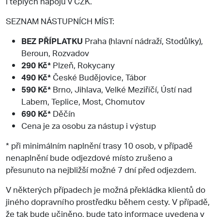
i teplých nápojů v CZK.
SEZNAM NÁSTUPNÍCH MÍST:
BEZ PŘÍPLATKU
Praha (hlavní nádraží, Stodůlky),
Beroun, Rozvadov
290 Kč*
Plzeň, Rokycany
490 Kč*
České Budějovice, Tábor
590 Kč*
Brno, Jihlava, Velké Meziříčí, Ústí nad
Labem, Teplice, Most, Chomutov
690 Kč*
Děčín
Cena je za osobu za nástup i výstup
* při minimálním naplnění trasy 10 osob, v případě
nenaplnění bude odjezdové místo zrušeno a
přesunuto na nejbližší možné 7 dní před odjezdem.
V některých případech je možná překládka klientů do
jiného dopravního prostředku během cesty. V případě,
že tak bude učiněno, bude tato informace uvedena v