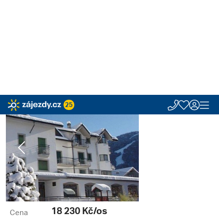
25
Zájezdy.cz
Hotely
Itálie
Lombardie
Aprica
Italia Hotel
Itálie, Lombardie | 12. 2. - 7. 3.
Italia Hotel ***
Itálie, Lombardie, Aprica
Previous
Next
18 230
Kč/os
Cena