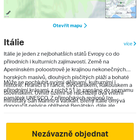
Otevřít mapu
Itálie
více
Itálie je jeden z nejbohatších států Evropy co do
přírodních i kulturních zajímavostí. Země na
Apeninském poloostrově je krajinou nekonečných
horských masivů, dlouhých písčitých pláží a bohaté
Může se pochlubit svými dějinami, kulturními i
historie. Hraničí s Francií, Švýcarskem, Rakouskem a
přírodními krásami, z nichž 51 je zapsáno do seznamu
Slovinskem. Uvnitř území se nacházejí dva vnitřní
památek UNESCO.
Z přímořských regionů lze
ministáty San Marino a Vatikán. Břehy Itálie omývá
doporučit nejvíce oblíbené Benátsko, dále ale
celkem pět moří: Jaderské, Jónské, Tyrhénské,
také Kalábrii, Palmovou riviéru, Toskánsko, Abruzzo
Ligurské a Středozemní moře. Délka pobřeží je
apod. V zimě je Itálie lyžařským rájem, vyznavači
závratných 7 600 km.
zimních sportů z celého světa míří hlavně do Trentina -
Nezávazně objednat
Alta Adige, Jižního Tyrolska, nebo propojených