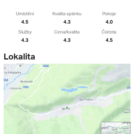
Umístění
Kvalita spánku
Pokoje
4.5
4.3
4.0
Služby
Cena/kvalita
Čistota
4.3
4.3
4.5
Lokalita