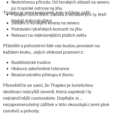
Nedotčenou přírodu: Od horských oblastí na severu
po tropické ostrovy na jihu
Thajsko je zemí kontrastů, kde můžete zažít:
Pulzující noční život: Zábava a vzrušení pro ty, kteří
hledají dobrodružství
Setkání s horskými kmeny na severu
Poznávání rybářských komunit na jihu
Relaxaci na nejkrásnějších plážích světa
Přátelští a pohostinní lidé vás budou provázet na
každém kroku. Jejich vlídnost pramení z:
Buddhistické tradice
Hluboce zakořeněné tolerance
Bezstarostného přístupu k životu
Přesvědčte se sami, že Thajsko je turistickou
destinací nejvyšší úrovně, která uspokojí i ty
nejnáročnější cestovatele. Dopřejte si
nezapomenutelný zážitek v této okouzlující zemi plné
úsměvů a pohody.