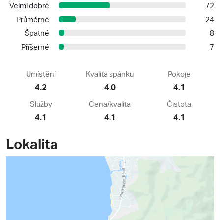
Velmi dobré
72
Průměrné
24
Špatné
8
Příšerné
7
Umístění
Kvalita spánku
Pokoje
4.2
4.0
4.1
Služby
Cena/kvalita
Čistota
4.1
4.1
4.1
Lokalita