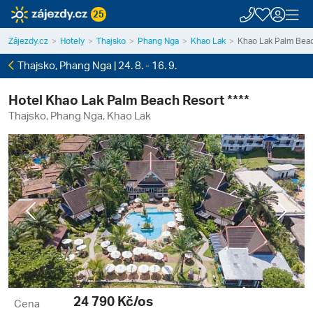
25
Zájezdy.cz
Hotely
Thajsko
Phang Nga
Khao Lak
Khao Lak Palm Bea
Thajsko, Phang Nga | 24. 8. - 16. 9.
Hotel Khao Lak Palm Beach Resort ****
Thajsko, Phang Nga, Khao Lak
Previous
Next
24 790
Kč/os
Cena