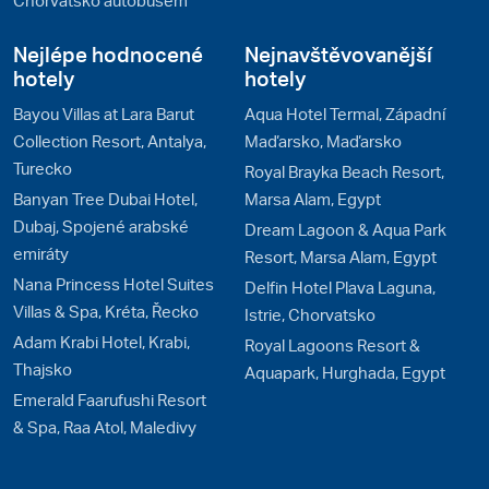
Chorvatsko autobusem
Nejlépe hodnocené
Nejnavštěvovanější
hotely
hotely
Bayou Villas at Lara Barut
Aqua Hotel Termal, Západní
Collection Resort, Antalya,
Maďarsko, Maďarsko
Turecko
Royal Brayka Beach Resort,
Banyan Tree Dubai Hotel,
Marsa Alam, Egypt
Dubaj, Spojené arabské
Dream Lagoon & Aqua Park
emiráty
Resort, Marsa Alam, Egypt
Nana Princess Hotel Suites
Delfin Hotel Plava Laguna,
Villas & Spa, Kréta, Řecko
Istrie, Chorvatsko
Adam Krabi Hotel, Krabi,
Royal Lagoons Resort &
Thajsko
Aquapark, Hurghada, Egypt
Emerald Faarufushi Resort
& Spa, Raa Atol, Maledivy