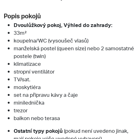
Popis pokojů
Dvoulůžkový pokoj, Výhled do zahrady:
33m²
koupelna/WC (vysoušeč vlasů)
manželská postel (queen size) nebo 2 samostatné
postele (twin)
klimatizace
stropní ventilátor
TV/sat.
moskytiéra
set na přípravu kávy a čaje
minilednička
trezor
balkon nebo terasa
Ostatní typy pokojů
(pokud není uvedeno jinak,
mají pokoje výše uvedené vybavení)