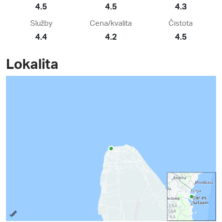
4.5
4.5
4.3
Služby
Cena/kvalita
Čistota
4.4
4.2
4.5
Lokalita