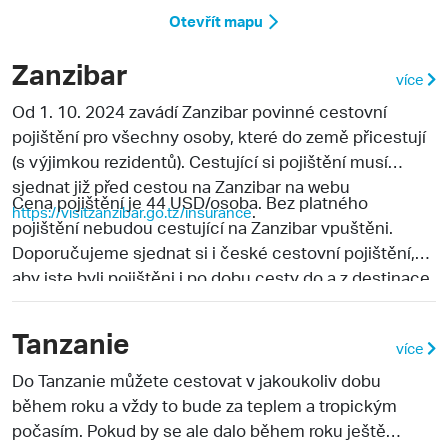
Otevřít mapu
Zanzibar
více
Od 1. 10. 2024 zavádí Zanzibar povinné cestovní
pojištění pro všechny osoby, které do země přicestují
(s výjimkou rezidentů). Cestující si pojištění musí
sjednat již před cestou na Zanzibar na webu
Cena pojištění je 44 USD/osoba. Bez platného
.
https://visitzanzibar.go.tz/insurance
pojištění nebudou cestující na Zanzibar vpuštěni.
Doporučujeme sjednat si i české cestovní pojištění,
aby jste byli pojištěni i po dobu cesty do a z destinace
a také pro případ storna, pojištění zavazadel, atd.
Tanzanie
více
Do Tanzanie můžete cestovat v jakoukoliv dobu
během roku a vždy to bude za teplem a tropickým
počasím. Pokud by se ale dalo během roku ještě