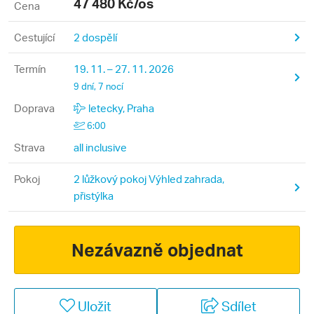
47 480
Kč/os
Cena
Cestující
2 dospělí
Termín
19. 11. – 27. 11. 2026
9 dní, 7 nocí
Doprava
letecky, Praha
6:00
Strava
all inclusive
Pokoj
2 lůžkový pokoj Výhled zahrada,
přistýlka
Nezávazně objednat
Uložit
Sdílet