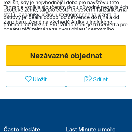
rozlišit, kdy je nejvhodnější doba pro návštěvu této
Tanzanie vznikla sloučením dvou původně nezávislých
exotické země, tak pro cestu do severní Tanzanie a na
států Tanganiky, ležící u stejnojmenného jezera, a
ostrovy je ideální období od července do října a od
Zanzibaru. Země na východě Afriky u Indického
prosince do března. Pro jižní Tanzanii je to červen a pro
oceánu těží zejména ze dvou oblastí cestovního
západní květen až říjen.
ruchu. Tou první jsou početné přírodní rezervace,
nejznámější národní parky na světě a majestátní hory v
čele se známým Kilimandžárem. Druhou oblastí je
Nezávazně objednat
nádherné pobřeží Indického oceánu a ostrov Zanzibar
s jedněmi z nejkrásnějších pláží na světě.
Uložit
Sdílet
Často hledáte
Last Minute u moře