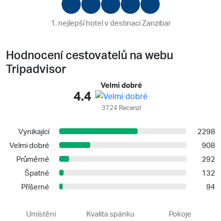
1. nejlepší hotel v destinaci Zanzibar
Hodnocení cestovatelů na webu
Tripadvisor
Velmi dobré
4.4
3724 Recenzí
Vynikající
2298
Velmi dobré
908
Průměrné
292
Špatné
132
Příšerné
94
Umístění
Kvalita spánku
Pokoje