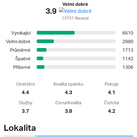
Velmi dobré
3.9
13751 Recenzí
Vynikající
6610
Velmi dobré
2980
Průměrné
1713
Špatné
1142
Příšerné
1306
Umístění
Kvalita spánku
Pokoje
4.4
4.3
4.1
Služby
Cena/kvalita
Čistota
3.7
3.8
4.2
Lokalita