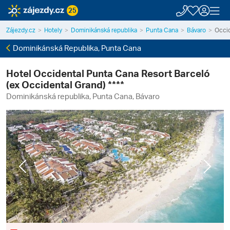
25
Zájezdy.cz
Hotely
Dominikánská republika
Punta Cana
Bávaro
Occid
Dominikánská Republika, Punta Cana
Hotel Occidental Punta Cana Resort Barceló
(ex Occidental Grand) ****
Dominikánská republika, Punta Cana, Bávaro
Previous
Next