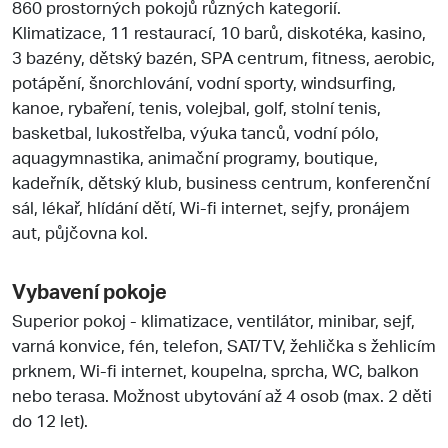
860 prostorných pokojů různých kategorií.
Klimatizace, 11 restaurací, 10 barů, diskotéka, kasino,
3 bazény, dětský bazén, SPA centrum, fitness, aerobic,
potápění, šnorchlování, vodní sporty, windsurfing,
kanoe, rybaření, tenis, volejbal, golf, stolní tenis,
basketbal, lukostřelba, výuka tanců, vodní pólo,
aquagymnastika, animační programy, boutique,
kadeřník, dětský klub, business centrum, konferenční
sál, lékař, hlídání dětí, Wi-fi internet, sejfy, pronájem
aut, půjčovna kol.
Vybavení pokoje
Superior pokoj - klimatizace, ventilátor, minibar, sejf,
varná konvice, fén, telefon, SAT/TV, žehlička s žehlicím
prknem, Wi-fi internet, koupelna, sprcha, WC, balkon
nebo terasa. Možnost ubytování až 4 osob (max. 2 děti
do 12 let).