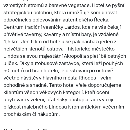
vzrostlých stromů a barevné vegetace. Hotel se pyšní
strategickou polohou, která umožňuje kombinovat
odpočinek s objevováním autentického Řecka.
Centrum tradiční vesničky Lardos, kde na vás čekají
přívětivé taverny, kavárny a místní bary, je vzdálené
1,5 km. Jen 6 km od hotelu se pak nachází jeden z
největších klenotů ostrova - historické městečko
Lindos se svou majestátní Akropolí a spletí bělostných
uliček. Díky autobusové zastávce, která leží pouhých
50 metrů od bran hotelu, je cestování po ostrově -
včetně návštěvy hlavního města Rhodos - velmi
pohodlné a snadné. Tento hotel vřele doporučujeme
klientům všech věkových kategorií, kteří ocení
ubytování v zeleni, přátelský přístup a rádi využijí
blízkost malebného Lindosu k romantickým večerním
procházkám či nákupům.