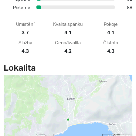
Příšerné
88
Umístění
Kvalita spánku
Pokoje
3.7
4.1
4.1
Služby
Cena/kvalita
Čistota
4.3
4.2
4.3
Lokalita