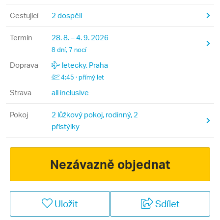
Cestující
2 dospělí
Termín
28. 8. – 4. 9. 2026
8 dní, 7 nocí
Doprava
letecky, Praha
4:45 · přímý let
Strava
all inclusive
Pokoj
2 lůžkový pokoj, rodinný, 2
přistýlky
Nezávazně objednat
Uložit
Sdílet