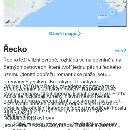
Otevřít mapu
Řecko
více
Řecko
leží v jižní Evropě, rozkládá se na pevnině a na
četných ostrovech, které tvoří jednu pětinu řeckého
území. Členitá pobřeží i romantické pláže jsou
omývány Egejským, Krétským, Thráckým,
Od roku 2018 je v Řecku zavedena pobytová taxa,
Středozemním a Jónským mořem. Na poloostrově
která se od roku 2024 mění na klimatickou taxu. Platba
Attika
se rozkládají Athény, hlavní město Řecka.
probíhá přímo na recepci hotelu v den příjezdu a její
Poznávejte antické památky, odpočívejte u čistého
výše je dle oficiální kategorie (počtu hvězdiček) hotelu
moře, vyzkoušejte speciality místní kuchyně.
Březen až říjen:
následující:
Nejoblíbenější ostrovy
2,00 € za pokoj a noc pro 1-2 hvězdičkové hotely
jsou Kréta, Rhodos, Zakynthos, Thassos a Santorini.