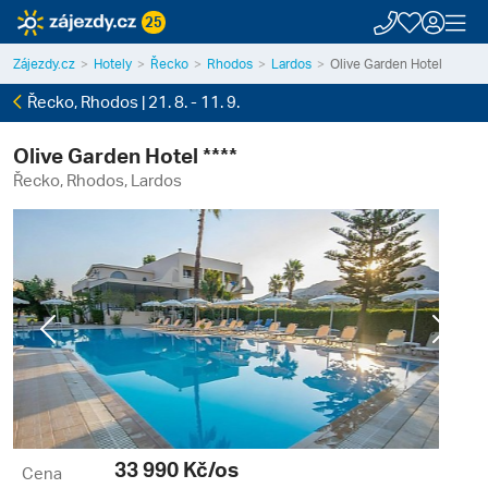
25
Zájezdy.cz
Hotely
Řecko
Rhodos
Lardos
Olive Garden Hotel
Řecko, Rhodos | 21. 8. - 11. 9.
Olive Garden Hotel ****
Řecko, Rhodos, Lardos
Previous
Next
33 990
Kč/os
Cena