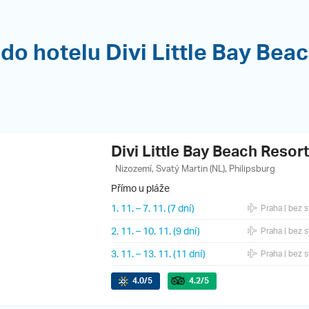
do hotelu Divi Little Bay Bea
Divi Little Bay Beach Resort
Nizozemí, Svatý Martin (NL), Philipsburg
Přímo u pláže
1. 11.
–
7. 11.
(7 dní)
Praha
| bez s
2. 11.
–
10. 11.
(9 dní)
Praha
| bez s
3. 11.
–
13. 11.
(11 dní)
Praha
| bez s
4.0
/5
4.2
/5