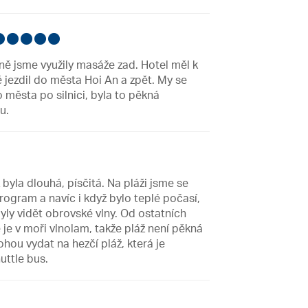
bně jsme využily masáže zad. Hotel měl k
ě jezdil do města Hoi An a zpět. My se
 města po silnici, byla to pěkná
u.
 byla dlouhá, písčitá. Na pláži jsme se
program a navíc i když bylo teplé počasí,
yly vidět obrovské vlny. Od ostatních
 je v moři vlnolam, takže pláž není pěkná
hou vydat na hezčí pláž, která je
uttle bus.