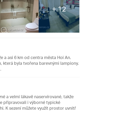
+ 12
že a asi 6 km od centra města Hoi An.
m, která byla tvořena barevnými lampiony.
.
né a velmi lákavě naservírované, takže
de připravovali i výborné typické
. K sezení můžete využít prostor uvnitř