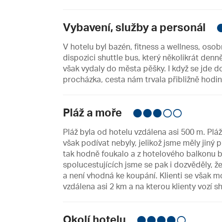
Vybavení, služby a personál
V hotelu byl bazén, fitness a wellness, oso
dispozici shuttle bus, který několikrát denn
však vydaly do města pěšky. I když se jde do
procházka, cesta nám trvala přibližně hodin
Pláž a moře
Pláž byla od hotelu vzdálena asi 500 m. Pláž
však podívat nebyly, jelikož jsme měly jiný 
tak hodně foukalo a z hotelového balkonu b
spolucestujících jsme se pak i dozvěděly, že
a není vhodná ke koupání. Klienti se však mo
vzdálena asi 2 km a na kterou klienty vozí sh
Okolí hotelu