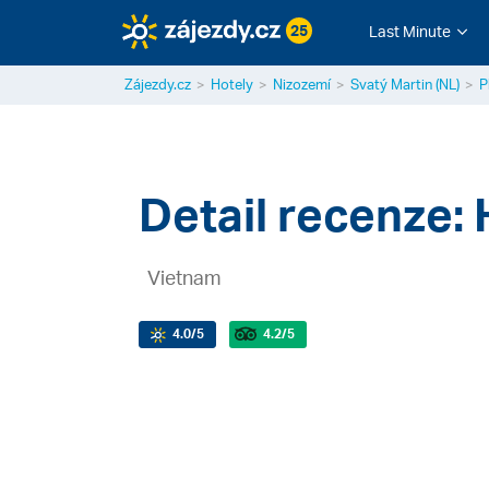
25
Last Minute
Zájezdy.cz
Hotely
Nizozemí
Svatý Martin (NL)
P
Detail recenze: 
Vietnam
4.0
/5
4.2
/5