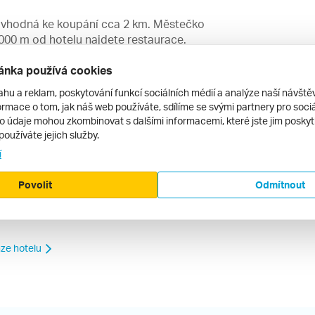
ž vhodná ke koupání cca 2 km. Městečko
 000 m od hotelu najdete restaurace.
ánka používá cookies
ahu a reklam, poskytování funkcí sociálních médií a analýze naší návšt
rmace o tom, jak náš web používáte, sdílíme se svými partnery pro sociál
u městečka Hoi An je tento hotel ideální.
to údaje mohou zkombinovat s dalšími informacemi, které jste jim poskytli
í v moři bych tento hotel
používáte jejich služby.
í
Povolit
Odmítnout
ecenze.cz ani jeho provozovatel nenese žádnou
ze hotelu