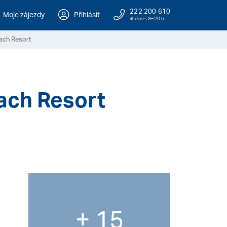
222 200 610
Moje zájezdy
Přihlásit
dnes 8–20 h
each Resort
each Resort
+ 15