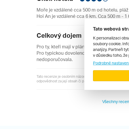
Moře je vzdálené cca 500 m od hotelu, plá
Hoi An je vzdálené cca 6 km. Cca 500 m - 1
Tato webová str
Celkový dojem
K personalizaci obs
soubory cookie. Info
Pro ty, kteří mají v plánu především návštěv
analýzy. Partneři ty
Pro typickou dovolenou u moře a ke koupán
v důsledku toho, že 
nedoporučovala.
Podrobné nastaven
Tato recenze je osobním názorem jejího autora a server R
odpovědnost za její obsah či pravdivost.
Všechny recen