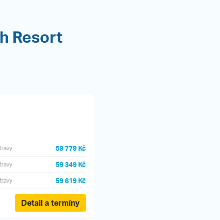
ch Resort
59 779 Kč
travy
59 349 Kč
travy
59 619 Kč
travy
Detail a termíny