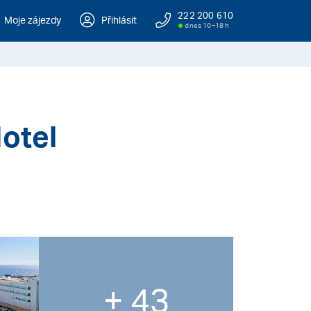
222 200 610
Moje zájezdy
Přihlásit
dnes 10–18 h
Hotel
+ 43