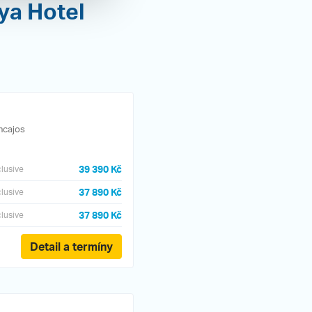
ya Hotel
ncajos
39 390 Kč
clusive
37 890 Kč
clusive
37 890 Kč
clusive
Detail a termíny