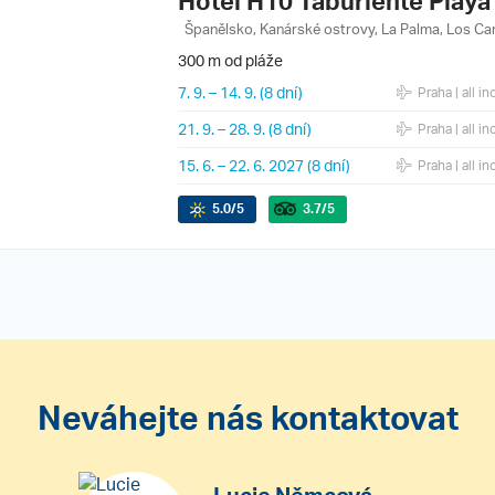
Hotel H10 Taburiente Playa
Španělsko, Kanárské ostrovy, La Palma, Los Ca
300 m od pláže
7. 9.
–
14. 9.
(8 dní)
Praha
| all in
21. 9.
–
28. 9.
(8 dní)
Praha
| all in
15. 6.
–
22. 6. 2027
(8 dní)
Praha
| all in
5.0
/5
3.7
/5
Neváhejte nás kontaktovat