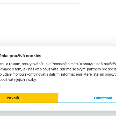
ecenze.cz ani jeho provozovatel nenese žádnou
ánka používá cookies
ahu a reklam, poskytování funkcí sociálních médií a analýze naší návšt
rmace o tom, jak náš web používáte, sdílíme se svými partnery pro sociál
to údaje mohou zkombinovat s dalšími informacemi, které jste jim poskytli
ze hotelu
používáte jejich služby.
í
Povolit
Odmítnout