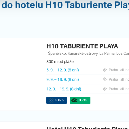
 do hotelu H10 Taburiente Pla
H10 TABURIENTE PLAYA
Španělsko, Kanárské ostrovy, La Palma, Los Ca
300 m od pláže
5. 9.
–
12. 9.
(8 dní)
Praha
| all in
9. 9.
–
16. 9.
(8 dní)
Praha
| all in
12. 9.
–
19. 9.
(8 dní)
Praha
| all in
5.0
/5
3.7
/5