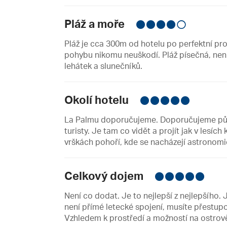
Pláž a moře
Pláž je cca 300m od hotelu po perfektní p
pohybu nikomu neuškodí. Pláž písečná, není 
lehátek a slunečníků.
Okolí hotelu
La Palmu doporučujeme. Doporučujeme půjče
turisty. Je tam co vidět a projít jak v lesíc
vrškách pohoří, kde se nacházejí astronomic
Celkový dojem
Není co dodat. Je to nejlepší z nejlepšího.
není přímé letecké spojení, musíte přestup
Vzhledem k prostředí a možností na ostrově