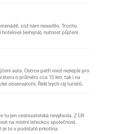
romenádě, což nám nevadilo. Trochu
hotelová (veřejná), nutnost půjčení
ní auta. Ostrov patří mezi nejlepší pro
h kráteru o průměru cca 15 km, tak i na
ké observatoře. Řekl bych ráj turistů.
 Je tu jen cestovatelská nevýhoda. Z CR
ovat na místní leteckou společnost.
 je to v podstatě prkotina.