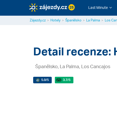
25
Last Minute
Zájezdy.cz
Hotely
Španělsko
La Palma
Los Can
Detail recenze:
Španělsko, La Palma, Los Cancajos
5.0
/5
3.7
/5