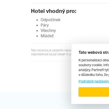
Hotel vhodný pro:
Odpočinek
Páry
Všechny
Mládež
Tato recenze je osobním názorem jejího autora a server R
Tato webová str
odpovědnost za její obsah či pravdivost.
K personalizaci obs
soubory cookie. Info
analýzy. Partneři ty
Všechny recen
v důsledku toho, že 
Podrobné nastaven