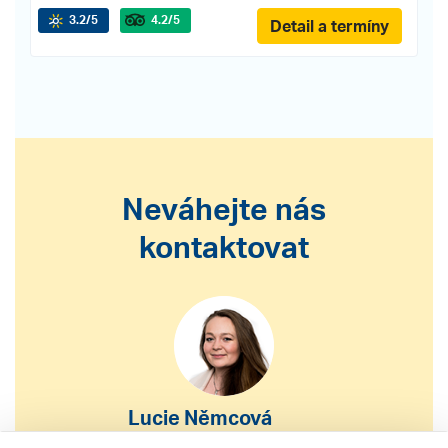
3.2
/5
4.2
/5
Detail a termíny
Neváhejte nás
kontaktovat
Lucie Němcová