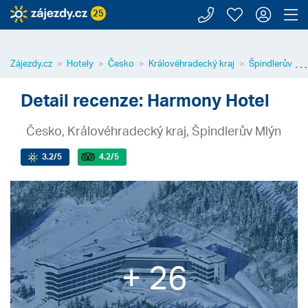
Zavolejte n
Moje záj
Přihl
Z
25
⋯
Zájezdy.cz
Hotely
Česko
Královéhradecký kraj
Špindlerův Ml
Detail recenze: Harmony Hotel
Česko, Královéhradecký kraj, Špindlerův Mlýn
3.2
/5
4.2
/5
+ 26