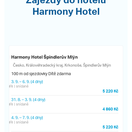
Harmony Hotel
Harmony Hotel Špindlerův Mlýn
Česko, Královéhradecký kraj, Krkonoše, Špindlerův Mlýn
100 m od sjezdovky
Dítě zdarma
3. 9.
–
6. 9.
(4 dny)
| snídaně
5 220 Kč
31. 8.
–
3. 9.
(4 dny)
| snídaně
4 860 Kč
4. 9.
–
7. 9.
(4 dny)
| snídaně
5 220 Kč