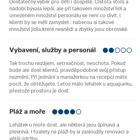
Dostatečný výběr pro děti i dospělé. Čistota stolů a
nádobí bývala lepší, ale při takovém množství lidí a
omezeném množství personálu se není co divit. I
klienti by se měli zamyslet : naberou si takové
množství jídla,které nesnědí a zbytky jsou obrovské.
Vybavení, služby a personál
Tak trochu nezájem, setrvačnost, neochota. Pokud
bude ale dost klientů, pravděpodobně svůj přístup
nezmění. Při jednání s manažerkou na recepci máte
pocit, že obtěžujete. Letos málo lehátek u aquaparku,
přestože prostoru je dost.
Pláž a moře
Lehátek u moře dost, ale některá jsou špinavá a
plesnivá. I toalety na pláži by si zasloužily renovaci a
větší údržbu.