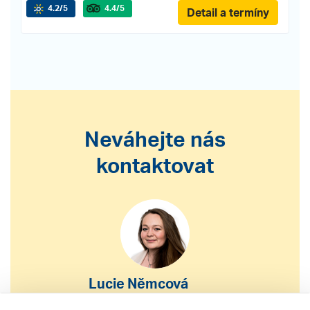
4.2
/5
4.4
/5
Detail a termíny
Neváhejte nás
kontaktovat
Lucie Němcová