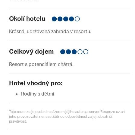
Okolí hotelu
Krásná, udržovaná zahrada v resortu.
Celkový dojem
Resort s potenciálem chátrá.
Hotel vhodný pro:
Rodiny s dětmi
Tato recenze je osobním názorem jejího autora a server Recenze.cz ani
jeho provozovatel nenese žádnou odpovědnost za její obsah či
pravdivost.