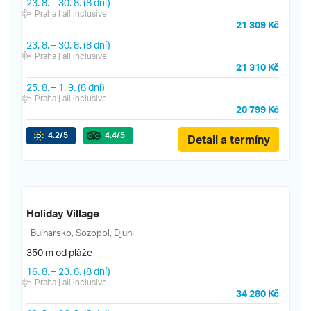
23. 8.
–
30. 8.
(8 dní)
Praha
| all inclusive
21 309 Kč
23. 8.
–
30. 8.
(8 dní)
Praha
| all inclusive
21 310 Kč
25. 8.
–
1. 9.
(8 dní)
Praha
| all inclusive
20 799 Kč
4.2
/5
4.4
/5
Detail a termíny
Holiday Village
Bulharsko, Sozopol, Djuni
350 m od pláže
16. 8.
–
23. 8.
(8 dní)
Praha
| all inclusive
34 280 Kč