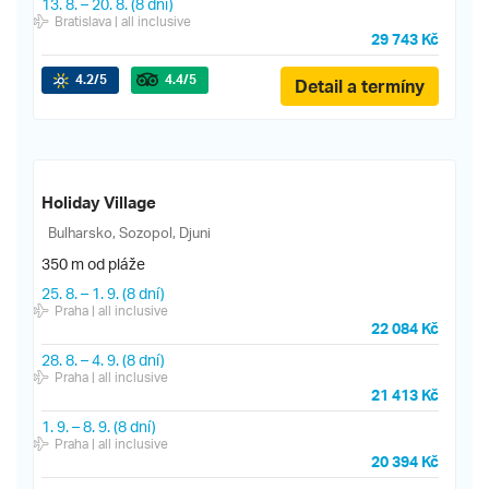
13. 8.
–
20. 8.
(8 dní)
Bratislava
| all inclusive
29 743 Kč
4.2
/5
4.4
/5
Detail a termíny
Holiday Village
Bulharsko, Sozopol, Djuni
350 m od pláže
25. 8.
–
1. 9.
(8 dní)
Praha
| all inclusive
22 084 Kč
28. 8.
–
4. 9.
(8 dní)
Praha
| all inclusive
21 413 Kč
1. 9.
–
8. 9.
(8 dní)
Praha
| all inclusive
20 394 Kč