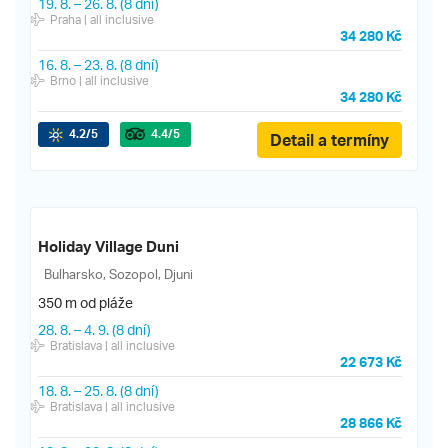
19. 8.
–
26. 8.
(8 dní)
Praha
| all inclusive
34 280 Kč
16. 8.
–
23. 8.
(8 dní)
Brno
| all inclusive
34 280 Kč
4.2
/5
4.4
/5
Detail a termíny
Holiday Village Duni
Bulharsko, Sozopol, Djuni
350 m od pláže
28. 8.
–
4. 9.
(8 dní)
Bratislava
| all inclusive
22 673 Kč
18. 8.
–
25. 8.
(8 dní)
Bratislava
| all inclusive
28 866 Kč