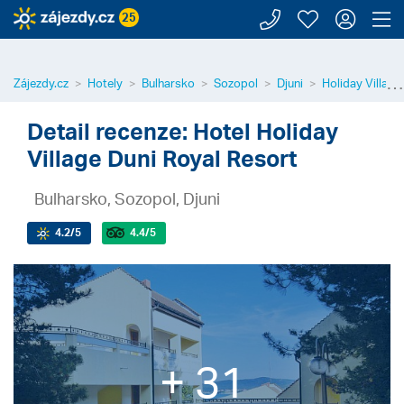
Zavolejte n
Moje záj
Přihl
Z
25
⋯
Zájezdy.cz
Hotely
Bulharsko
Sozopol
Djuni
Holiday Village
Detail recenze: Hotel Holiday
Village Duni Royal Resort
Bulharsko, Sozopol, Djuni
4.2
/5
4.4
/5
+ 31