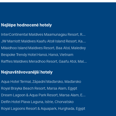
Nejlépe hodnocené hotely
InterContinental Maldives Maamunagau Resort, Raa Atol, Maledivy
JW Marriott Maldives Kaafu Atoll Island Resort, Kaafu Atol, Maledivy
Milaidhoo Island Maldives Resort, Baa Atol, Maledivy
Bespoke Trendy Hotel Hanoi, Hanoi, Vietnam
Raffles Maldives Meradhoo Resort, Gaafu Atol, Maledivy
Nejnavštěvovanější hotely
Aqua Hotel Termal, Západní Maďarsko, Maďarsko
Royal Brayka Beach Resort, Marsa Alam, Egypt
Dream Lagoon & Aqua Park Resort, Marsa Alam, Egypt
Delfin Hotel Plava Laguna, Istrie, Chorvatsko
Royal Lagoons Resort & Aquapark, Hurghada, Egypt