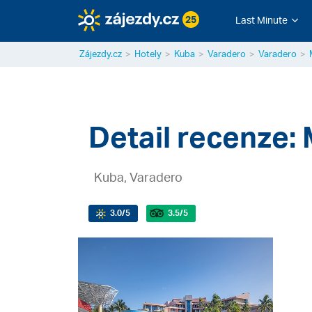
25
Last Minute
Zájezdy.cz
Hotely
Kuba
Varadero
Varadero
Detail recenze:
Kuba, Varadero
3.0
/5
3.5
/5