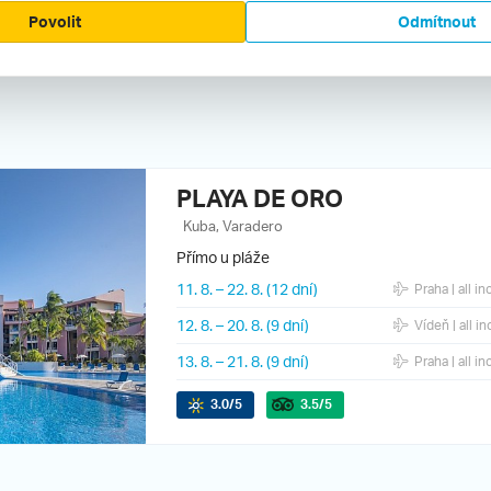
Povolit
Odmítnout
 do hotelu Muthu Playa Varade
PLAYA DE ORO
Kuba, Varadero
Přímo u pláže
11. 8.
–
22. 8.
(12 dní)
Praha
| all in
12. 8.
–
20. 8.
(9 dní)
Vídeň
| all i
13. 8.
–
21. 8.
(9 dní)
Praha
| all in
3.0
/5
3.5
/5