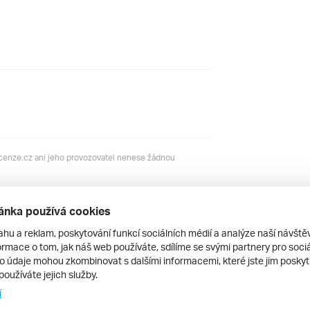
ecenze.cz ani jeho provozovatel nenese žádnou
ánka používá cookies
ze hotelu
ahu a reklam, poskytování funkcí sociálních médií a analýze naší návšt
rmace o tom, jak náš web používáte, sdílíme se svými partnery pro sociál
to údaje mohou zkombinovat s dalšími informacemi, které jste jim poskytli
používáte jejich služby.
í