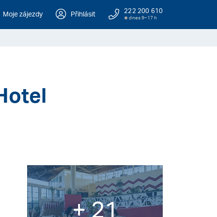
222 200 610
Moje zájezdy
Přihlásit
dnes 9–17 h
Hotel
+ 21