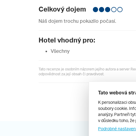
Celkový dojem
Náš dojem trochu pokazilo počasí.
Hotel vhodný pro:
Všechny
Tato recenze je osobním názorem jejího autora a server R
odpovědnost za její obsah či pravdivost.
Tato webová str
Všechny recen
K personalizaci obs
soubory cookie. Info
analýzy. Partneři ty
v důsledku toho, že 
Podrobné nastaven