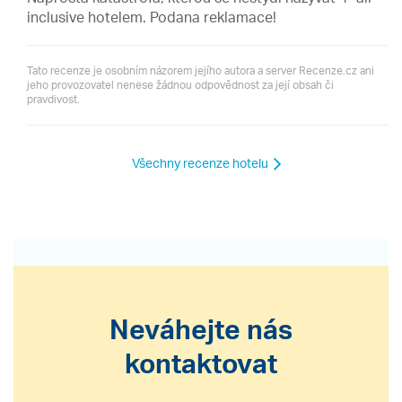
inclusive hotelem. Podana reklamace!
Tato recenze je osobním názorem jejího autora a server Recenze.cz ani
jeho provozovatel nenese žádnou odpovědnost za její obsah či
pravdivost.
Všechny recenze hotelu
Neváhejte nás
kontaktovat