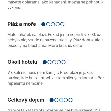
mavate dolarama jako kanadani, mozna se pohnou k
vykonu.
Pláž a moře
Malo lehatek na plazi. Pokud jsme neprisli v 7:00, uz
nebylo nic, vsude nahazene rucniky. Plaz dobra, ale s
pisecnyma blechama. More krasne, ciste
Okolí hotelu
V okoli nic neni, neni kam jit. Pred plazi je jakasi
bazina, kde hnizdi ptaci. Je tam silenych komaru. Bez
repelentu nemozne!
Celkový dojem
Naprosta katastrofa, kterou se nestydi nazyvat 4* all