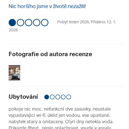
Nic horšího jsme v životě nezažili!
Pobyt leden 2026
,
Přidáno: 12. 1.
2026
Fotografie od autora recenze
+ 5
Ubytování
pokoje nic moc, nefunkcni dve zasuvky, neustale
vypadavajici wi-fi, úklid jen vodou, vse upatlané,
nabytek stary a omlaceny. Ctyri dny netekla voda.
Pokazde 8hod., neslo splachovat, vsude v arealu