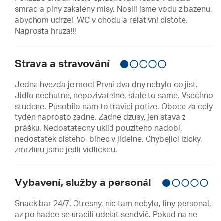
smrad a plny zakaleny misy. Nosili jsme vodu z bazenu,
abychom udrzeli WC v chodu a relativni cistote.
Naprosta hruza!!!
Strava a stravování
Jedna hvezda je moc! Prvni dva dny nebylo co jist.
Jidlo nechutne, nepozivatelne, stale to same. Vsechno
studene. Pusobilo nam to travici potize. Oboce za cely
tyden naprosto zadne. Zadne dzusy, jen stava z
prášku. Nedostatecny uklid pouziteho nadobi,
nedostatek cisteho, binec v jidelne. Chybejici lzicky,
zmrzlinu jsme jedli vidlickou.
Vybavení, služby a personál
Snack bar 24/7. Otresny, nic tam nebylo, liny personal,
az po hadce se uracili udelat sendvič. Pokud na ne