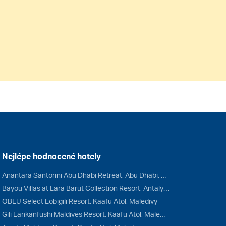
Nejlépe hodnocené hotely
Anantara Santorini Abu Dhabi Retreat, Abu Dhabi, Spojené arabské emiráty
Bayou Villas at Lara Barut Collection Resort, Antalya, Turecko
OBLU Select Lobigili Resort, Kaafu Atol, Maledivy
Gili Lankanfushi Maldives Resort, Kaafu Atol, Maledivy