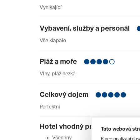
Vynikající
Vybavení, služby a personál
Vše klapalo
Pláž a moře
Vlny, pláž hezká
Celkový dojem
Perfektní
Hotel vhodný pro:
Tato webová str
Všechny
K personalizaci obs