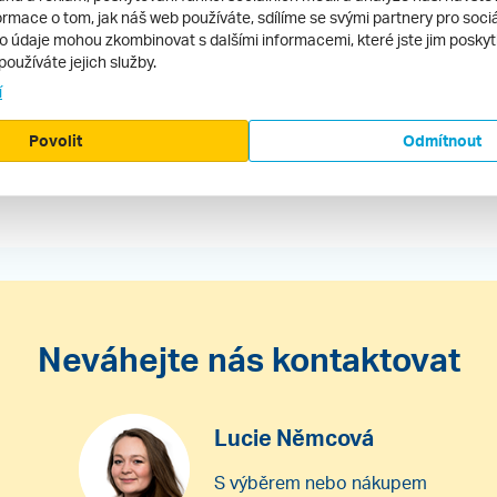
rmace o tom, jak náš web používáte, sdílíme se svými partnery pro sociál
to údaje mohou zkombinovat s dalšími informacemi, které jste jim poskytli
ecenze.cz ani jeho provozovatel nenese žádnou
používáte jejich služby.
í
Povolit
Odmítnout
ze hotelu
Neváhejte nás kontaktovat
Lucie Němcová
S výběrem nebo nákupem