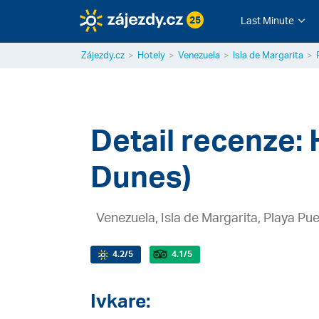
25
Last Minute
Zájezdy.cz
Hotely
Venezuela
Isla de Margarita
Detail recenze:
Dunes)
Venezuela, Isla de Margarita, Playa Pu
4.2
/5
4.1
/5
Ivkare: