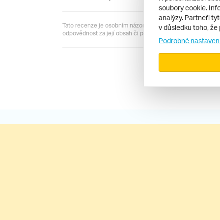
soubory cookie. Info
analýzy. Partneři ty
Tato recenze je osobním názorem jejího autora a server R
v důsledku toho, že 
odpovědnost za její obsah či pravdivost.
Podrobné nastaven
Všechny recen