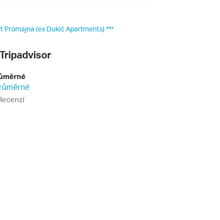
 Promajna (ex Dukić Apartments) ***
Tripadvisor
ůměrné
Recenzí