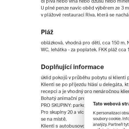
dl piva nebo vína nebo džusu nebo miner
U plné penze navíc oběd výběrem ze 3 m
v plážové restauraci Riva, která se nach
Pláž
oblázková, vhodná pro děti, cca 150 m. Na
WC, lehátka - za poplatek. FKK pláž cca 
Doplňující informace
úklid pokojů v průběhu pobytu si klienti 
Klienti se po příjezdu hlásí u delegáta, 
recepci a je vhodný pro nenáročnou klien
Bohatý animační program NEPTUN KLUB v
Tato webová str
PRO SKUPINY: parkování autobusu za pop
Pro skupiny 20 a více osob povinná vrat
K personalizaci obs
soubory cookie. Info
se na místě.
analýzy. Partneři ty
Klienti s autobusovou dopravou na VYŽ