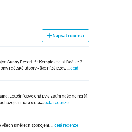
Napsat recenzi
jna Sunny Resort ***. Komplex se skládá ze 3
ny i dětské tábory - školní zájezdy. ...
celá
na. Letošní dovolená byla zatím naše nejhorší,
cházející, moře čisté....
celá recenze
 všech směrech spokojeni. ...
celá recenze