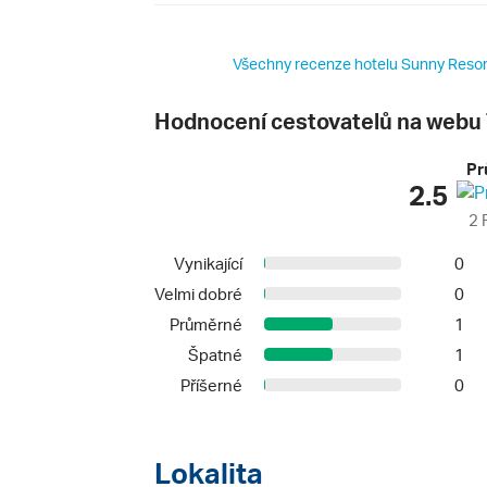
Všechny recenze hotelu Sunny Resort
Hodnocení cestovatelů na webu 
Pr
2.5
2 
Vynikající
0
Velmi dobré
0
Průměrné
1
Špatné
1
Příšerné
0
Lokalita