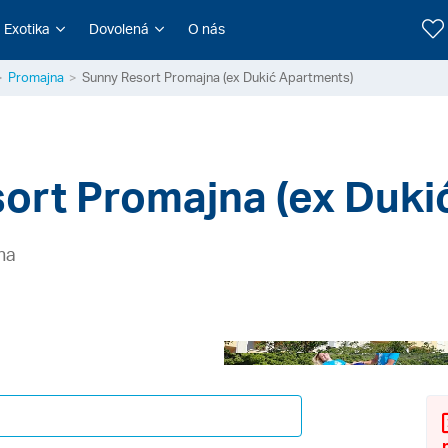
Exotika
Dovolená
O nás
Promajna
Sunny Resort Promajna (ex Dukić Apartments)
ort Promajna (ex Duki
na