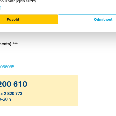
používáte jejich služby.
strále, vzdálené cca 1 km.
í
Povolit
Odmítnout
hotelu
ents) ***
8066085
200 610
u:
2 820 773
8–20 h