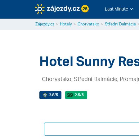
25
Last Minute
Zájezdy.cz
Hotely
Chorvatsko
Střední Dalmácie
Hotel Sunny Res
Chorvatsko, Střední Dalmácie, Promaj
2.8
/5
2.5
/5