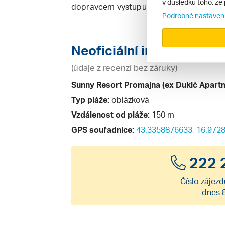
v důsledku toho, že 
dopravcem vystupují a nastupují na magi
Podrobné nastaven
Neoficiální informace o 
(údaje z recenzí bez záruky)
Sunny Resort Promajna (ex Dukić Apartm
Typ pláže:
oblázková
Vzdálenost od pláže:
150 m
GPS souřadnice:
43.3358876633, 16.972
222 
Číslo zájezd
dnes 