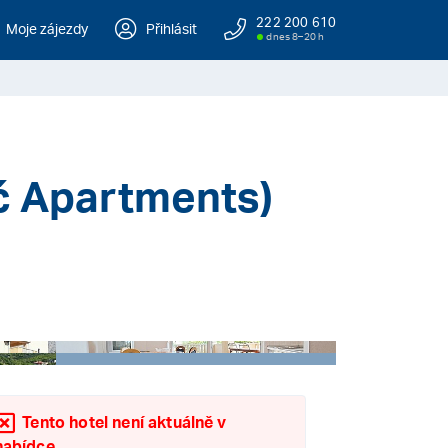
222 200 610
Moje zájezdy
Přihlásit
dnes 8–20 h
ć Apartments)
+ 51
Tento hotel není aktuálně v
nabídce