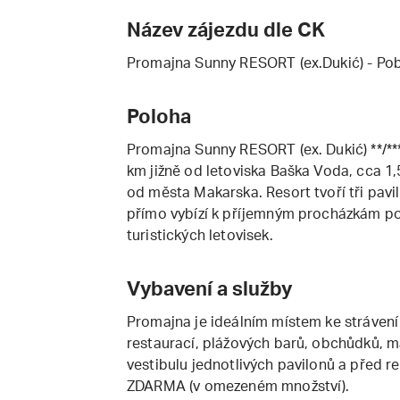
Název zájezdu dle CK
Promajna Sunny RESORT (ex.Dukić) - Po
Poloha
Promajna Sunny RESORT (ex. Dukić) **/**
km jižně od letoviska Baška Voda, cca 1
od města Makarska. Resort tvoří tři pavil
přímo vybízí k příjemným procházkám p
turistických letovisek.
Vybavení a služby
Promajna je ideálním místem ke strávení 
restaurací, plážových barů, obchůdků, m
vestibulu jednotlivých pavilonů a před r
ZDARMA (v omezeném množství).