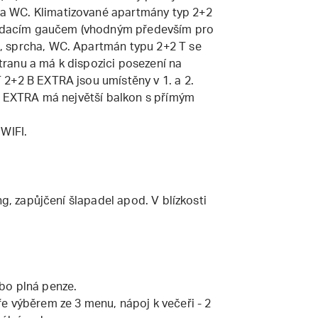
a WC. Klimatizované apartmány typ 2+2
kládacím gaučem (vhodným především pro
, sprcha, WC. Apartmán typu 2+2 T se
 stranu a má k dispozici posezení na
2+2 B EXTRA jsou umístěny v 1. a 2.
 B EXTRA má největší balkon s přímým
WIFI.
ng, zapůjčení šlapadel apod. V blízkosti
bo plná penze.
e výběrem ze 3 menu, nápoj k večeři - 2