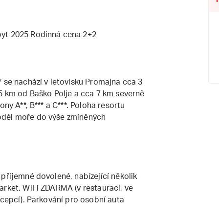
byt 2025 Rodinná cena 2+2
* se nachází v letovisku Promajna cca 3
,5 km od Baško Polje a cca 7 km severně
ony A**, B*** a C***. Poloha resortu
odél moře do výše zmíněných
příjemné dovolené, nabízející několik
arket, WiFi ZDARMA (v restauraci, ve
ecepcí). Parkování pro osobní auta