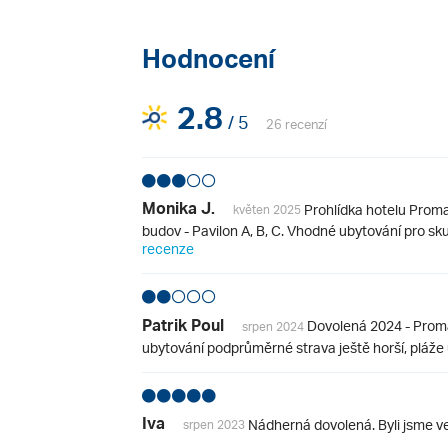
Hodnocení
2.8
/ 5
26 recenzí
Monika J.
Prohlídka hotelu Proma
květen 2025
budov - Pavilon A, B, C. Vhodné ubytování pro skupi
recenze
Patrik Poul
Dovolená 2024 - Promaj
srpen 2024
ubytování podprůměrné strava ještě horší, pláže u
Iva
Nádherná dovolená. Byli jsme ve
srpen 2023