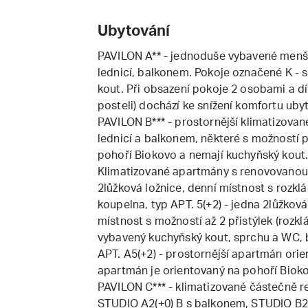
Ubytování
PAVILON A** - jednoduše vybavené menší
lednicí, balkonem. Pokoje označené K - s
kout. Při obsazení pokoje 2 osobami a dít
posteli) dochází ke snížení komfortu uby
PAVILON B*** - prostornější klimatizova
lednicí a balkonem, některé s možností p
pohoří Biokovo a nemají kuchyňský kout
Klimatizované apartmány s renovovanou 
2lůžková ložnice, denní místnost s roz
koupelna, typ APT. 5(+2) - jedna 2lůžková
místnost s možností až 2 přistýlek (roz
vybavený kuchyňský kout, sprchu a WC, 
APT. A5(+2) - prostornější apartmán orie
apartmán je orientovaný na pohoří Biok
PAVILON C*** - klimatizované částečně r
STUDIO A2(+0) B s balkonem, STUDIO B2(