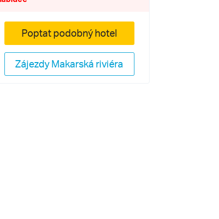
Poptat podobný hotel
Zájezdy Makarská riviéra