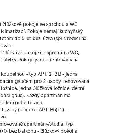
 2lůžkové pokoje se sprchou a WC,
 klimatizací. Pokoje nemají kuchyňský
ětem do 5 let bez lůžka (spí s rodiči na
tování.
né 2lůžkové pokoje se sprchou a WC,
řistýlky. Pokoje jsou orientovány na
.
koupelnou - typ APT. 2+2 B - jedna
kládacím gaučem pro 2 osoby, renovovaná
 ložnice, jedna 3lůžková ložnice, denní
kládací gauč). Každý apartmán má
balkon nebo terasu.
ntovaný na moře; APT. B5(+2) -
ovo.
enovované apartmány/studia, typ -
+0) bez balkonu - 2lůžkový pokoj s