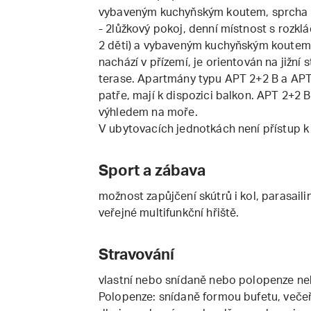
vybaveným kuchyňským koutem, sprcha 
- 2lůžkový pokoj, denní místnost s roz
2 děti) a vybaveným kuchyňským koutem
nachází v přízemí, je orientován na jižní
terase. Apartmány typu APT 2+2 B a APT 
patře, mají k dispozici balkon. APT 2+2
výhledem na moře.
V ubytovacích jednotkách není přístup k 
Sport a zábava
možnost zapůjčení skútrů i kol, parasaili
veřejné multifunkční hřiště.
Stravování
vlastní nebo snídaně nebo polopenze ne
Polopenze: snídaně formou bufetu, večeř