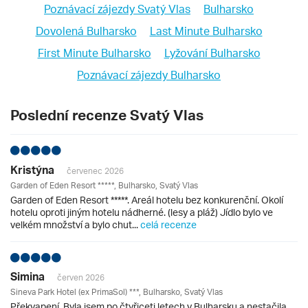
Poznávací zájezdy Svatý Vlas
Bulharsko
Dovolená Bulharsko
Last Minute Bulharsko
First Minute Bulharsko
Lyžování Bulharsko
Poznávací zájezdy Bulharsko
Poslední recenze Svatý Vlas
Kristýna
červenec 2026
Garden of Eden Resort *****, Bulharsko, Svatý Vlas
Garden of Eden Resort *****. Areál hotelu bez konkurenční. Okolí
hotelu oproti jiným hotelu nádherné. (lesy a pláž) Jídlo bylo ve
velkém množství a bylo chut...
celá recenze
Simina
červen 2026
Sineva Park Hotel (ex PrimaSol) ***, Bulharsko, Svatý Vlas
Překvapení. Byla jsem po čtyřiceti letech v Bulharsku a nestačila