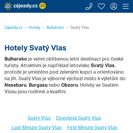
Zavolejte n
Moje záj
Přihl
Z
25
Zájezdy.cz
Hotely
Bulharsko
Svatý Vlas
Hotely Svatý Vlas
Bulharsko
je velmi oblíbenou letní destinací pro české
turisty. Atraktivní je například letovisko
Svatý Vlas
,
protože je umístěno pod zelenými kopci a orientováno
na jih. Svatý Vlas je výborné výchozí místo k výletům do
Nesebaru
,
Burgasu
nebo
Obzoru
. Hotely ve Svatém
Vlasu jsou rodinné a kvalitní.
Svatý Vlas
Dovolená Svatý Vlas
Last Minute Svatý Vlas
First Minute Svatý Vlas