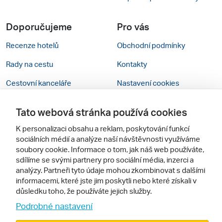
Doporučujeme
Pro vás
Recenze hotelů
Obchodní podmínky
Rady na cestu
Kontakty
Cestovní kanceláře
Nastavení cookies
Zájazdy.sk
Verze webu pro PC
Tato webová stránka používá cookies
K personalizaci obsahu a reklam, poskytování funkcí
Sledujte nás
sociálních médií a analýze naší návštěvnosti využíváme
soubory cookie. Informace o tom, jak náš web používáte,
sdílíme se svými partnery pro sociální média, inzerci a
analýzy. Partneři tyto údaje mohou zkombinovat s dalšími
informacemi, které jste jim poskytli nebo které získali v
důsledku toho, že používáte jejich služby.
Podrobné nastavení
© 2000 - 2026, Zájezdy.cz