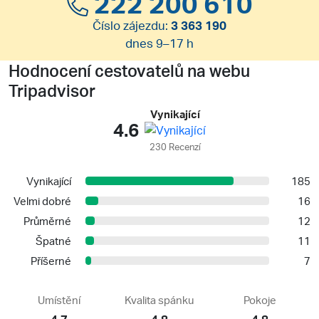
222 200 610
Číslo zájezdu:
3 363 190
dnes 9–17 h
Hodnocení cestovatelů na webu
Tripadvisor
Vynikající
4.6
230 Recenzí
Vynikající
185
Velmi dobré
16
Průměrné
12
Špatné
11
Příšerné
7
Umístění
Kvalita spánku
Pokoje
4.7
4.8
4.8