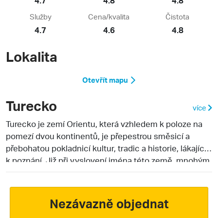
Služby
Cena/kvalita
Čistota
4.7
4.6
4.8
Lokalita
Otevřít mapu
Turecko
více
Turecko je zemí Orientu, která vzhledem k poloze na
pomezí dvou kontinentů, je přepestrou směsicí a
přebohatou pokladnicí kultur, tradic a historie, lákající
k poznání. Již při vyslovení jména této země, mnohým
z nás se vybaví nekonečné dlouhé pláže a příjemně
hřejivé paprsky slunce, klikaté uličky bazarů,
přeplněné výlohy místních vyhlášených zlatníků,
Nezávazně objednat
světoznámé pestrobarevné koberce, kterými své