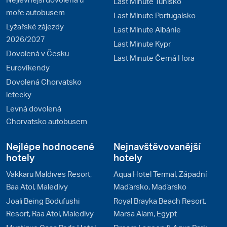
Last Minute Tunisko
moře autobusem
Last Minute Portugalsko
Lyžařské zájezdy
Last Minute Albánie
2026/2027
Last Minute Kypr
Dovolená v Česku
Last Minute Černá Hora
Eurovíkendy
Dovolená Chorvatsko
letecky
Levná dovolená
Chorvatsko autobusem
Nejlépe hodnocené
Nejnavštěvovanější
hotely
hotely
Vakkaru Maldives Resort,
Aqua Hotel Termal, Západní
Baa Atol, Maledivy
Maďarsko, Maďarsko
Joali Being Bodufushi
Royal Brayka Beach Resort,
Resort, Raa Atol, Maledivy
Marsa Alam, Egypt