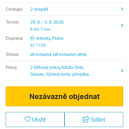
Cestující
2 dospělí
Termín
29. 8. – 5. 9. 2026
8 dní, 7 nocí
Doprava
letecky, Praha
11:55
Strava
all inclusive (all inclusive ultra)
Pokoj
2 lůžkový pokoj Adults Only,
Deluxe, Výhled moře, přistýlka
Nezávazně objednat
Uložit
Sdílet