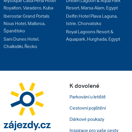
Mystique Casa Perla Hotel
Dream Lagoon & Aqua Park
Royalton, Varadero, Kuba
Resort, Marsa Alam, Egypt
Iberostar Grand Portals
Delfin Hotel Plava Laguna,
Nous Hotel, Mallorca,
Istrie, Chorvatsko
Španělsko
Royal Lagoons Resort &
Sani Dunes Hotel,
Aquapark, Hurghada, Egypt
Chalkidiki, Řecko
K dovolené
Parkování u letiště
Cestovní pojištění
Dárkové poukazy
Inspirace pro vaše cesty