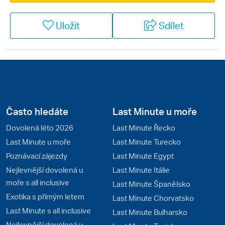
paláce zdobí monarchové po celém světě, smlouvání
při nákupech suvenýrů, sladká vůně jasmínu a baklavy
Uložit
Sdílet
pouličního prodejce… Turecko se však pyšní také
jednou z nejstarších historií vůbec. Vždyť právě na
území dnešního Turecka se vyvíjely nejstarší
civilizace lidstva. Postupem času a během let a staletí
tak Chetité, Peršané, Trójané, Řekové i Římané a
mnohé další civilizace zde zanechali stopy svých
kultur a předurčili toto území jedním z nejzajímavějších
Často hledáte
Last Minute u moře
pro historiky a milovníky dějin vůbec.
Dovolená léto 2026
Last Minute Řecko
Last Minute u moře
Last Minute Turecko
Poznávací zájezdy
Last Minute Egypt
Nejlevnější dovolená u
Last Minute Itálie
moře s all inclusive
Last Minute Španělsko
Exotika s přímým letem
Last Minute Chorvatsko
Last Minute s all inclusive
Last Minute Bulharsko
Nejlevnější dovolená u