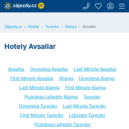
Zavolejte n
Moje záj
Přihl
Z
25
Zájezdy.cz
Hotely
Turecko
Alanya
Avsallar
Hotely Avsallar
Avsallar
Dovolená Avsallar
Last Minute Avsallar
First Minute Avsallar
Alanya
Dovolená Alanya
Last Minute Alanya
First Minute Alanya
Poznávací zájezdy Alanya
Turecko
Dovolená Turecko
Last Minute Turecko
First Minute Turecko
Lyžování Turecko
Poznávací zájezdy Turecko