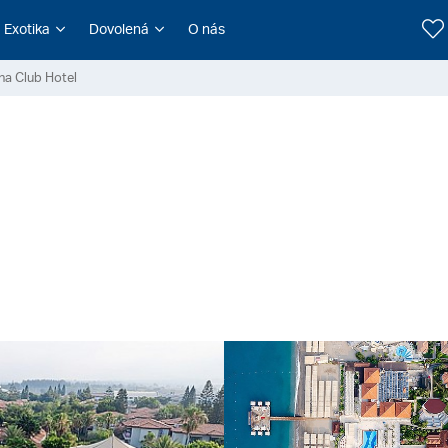
Exotika
Dovolená
O nás
na Club Hotel
l