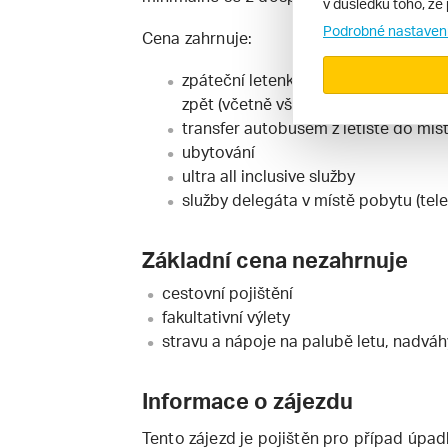
v důsledku toho, že 
Podrobné nastaven
Cena zahrnuje:
zpáteční letenku z vybraného odleto
zpět (včetně všech poplatků)
transfer autobusem z letiště do mís
ubytování
ultra all inclusive služby
služby delegáta v místě pobytu (tel
Základní cena nezahrnuje
cestovní pojištění
fakultativní výlety
stravu a nápoje na palubě letu, nadváh
Informace o zájezdu
Tento zájezd je pojištěn pro případ úpad