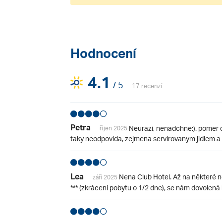
Hodnocení
4.1
/ 5
17 recenzí
Petra
Neurazi, nenadchne:). pomer 
říjen 2025
taky neodpovida, zejmena servirovanym jidlem a ob
Lea
Nena Club Hotel. Až na některé ne
září 2025
*** (zkrácení pobytu o 1/2 dne), se nám dovolená lí