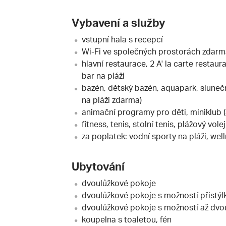
Vybavení a služby
vstupní hala s recepcí
Wi-Fi ve společných prostorách zdar
hlavní restaurace, 2 A' la carte restaur
bar na pláži
bazén, dětský bazén, aquapark, slunečn
na pláži zdarma)
animační programy pro děti, miniklub (4
fitness, tenis, stolní tenis, plážový vol
za poplatek: vodní sporty na pláži, we
Ubytování
dvoulůžkové pokoje
dvoulůžkové pokoje s možností přistýl
dvoulůžkové pokoje s možností až dvou
koupelna s toaletou, fén