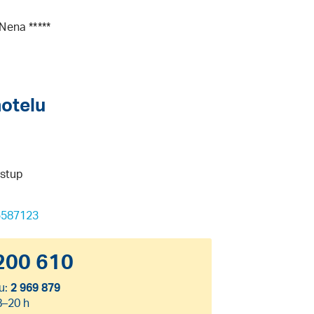
Nena *****
hotelu
vstup
5587123
200 610
u:
2 969 879
8–20 h