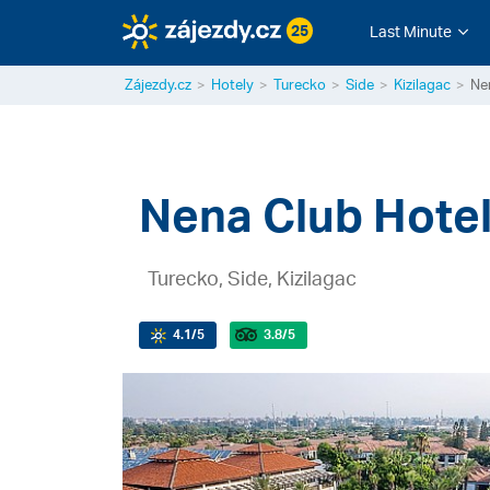
25
Last Minute
Zájezdy.cz
Hotely
Turecko
Side
Kizilagac
Ne
Nena Club Hote
Turecko, Side, Kizilagac
4.1
/5
3.8
/5