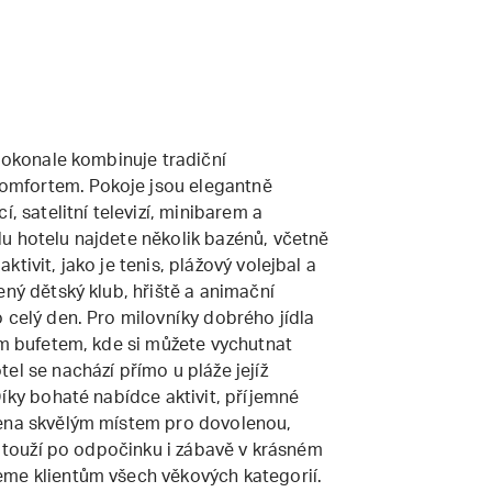
 dokonale kombinuje tradiční
mfortem. Pokoje jsou elegantně
, satelitní televizí, minibarem a
u hotelu najdete několik bazénů, včetně
tivit, jako je tenis, plážový volejbal a
ený dětský klub, hřiště a animační
 celý den. Pro milovníky dobrého jídla
ým bufetem, kde si můžete vychutnat
el se nachází přímo u pláže jejíž
Díky bohaté nabídce aktivit, příjemné
Nena skvělým místem pro dovolenou,
ří touží po odpočinku i zábavě v krásném
eme klientům všech věkových kategorií.