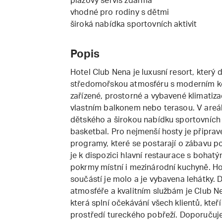
plážový servis zdarma
vhodné pro rodiny s dětmi
široká nabídka sportovních aktivit
Popis
Hotel Club Nena je luxusní resort, který
středomořskou atmosféru s moderním ko
zařízené, prostorné a vybavené klimatizací
vlastním balkonem nebo terasou. V areál
dětského a širokou nabídku sportovních ak
basketbal. Pro nejmenší hosty je připrav
programy, které se postarají o zábavu po
je k dispozici hlavní restaurace s bohat
pokrmy místní i mezinárodní kuchyně. Hot
součástí je molo a je vybavena lehátky. 
atmosféře a kvalitním službám je Club 
která splní očekávání všech klientů, kte
prostředí tureckého pobřeží. Doporučuj