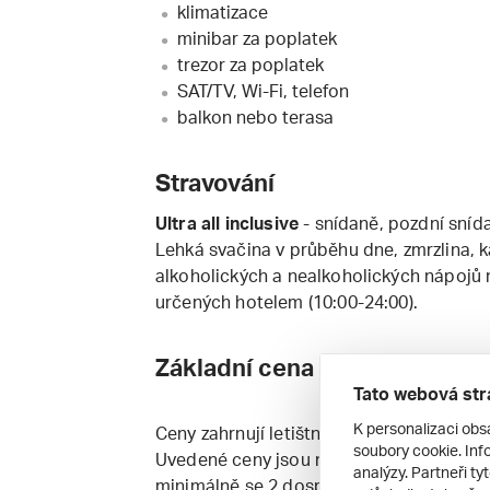
klimatizace
minibar za poplatek
trezor za poplatek
SAT/TV, Wi-Fi, telefon
balkon nebo terasa
Stravování
Ultra all inclusive
- snídaně, pozdní sníd
Lehká svačina v průběhu dne, zmrzlina, 
alkoholických a nealkoholických nápojů 
určených hotelem (10:00-24:00).
Základní cena zahrnuje
Tato webová str
K personalizaci obs
Ceny zahrnují letištní taxy a palivový příp
soubory cookie. Info
Uvedené ceny jsou na osobu. Dětská cena
analýzy. Partneři ty
minimálně se 2 dospělými osobami.