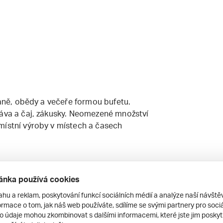
aně, obědy a večeře formou bufetu.
káva a čaj, zákusky. Neomezené množství
místní výroby v místech a časech
ánka používá cookies
ahu a reklam, poskytování funkcí sociálních médií a analýze naší návšt
latek!
rmace o tom, jak náš web používáte, sdílíme se svými partnery pro sociál
 se týká dětí, které jsou ubytovány
to údaje mohou zkombinovat s dalšími informacemi, které jste jim poskytli