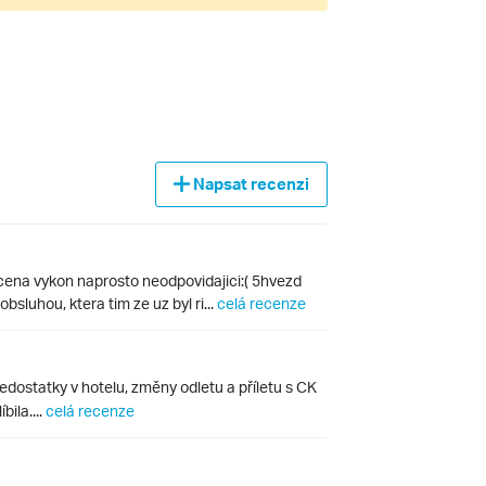
Napsat recenzi
cena vykon naprosto neodpovidajici:( 5hvezd
sluhou, ktera tim ze uz byl ri...
celá recenze
dostatky v hotelu, změny odletu a příletu s CK
bila....
celá recenze