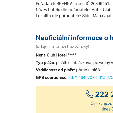
Pořadatel:
BRENNA, s.r.o.
, IČ 26896451.
Název hotelu dle pořadatele: Hotel Club 
Lokalita dle pořadatele: Side, Manavgat
Neoficiální informace o 
(údaje z recenzí bez záruky)
Nena Club Hotel *****
Typ pláže:
písčito - oblázková, pozvolný 
Vzdálenost od pláže:
přímo u pláže
GPS souřadnice:
36.7246497078, 31.537
222 
Číslo zájezd
dnes 