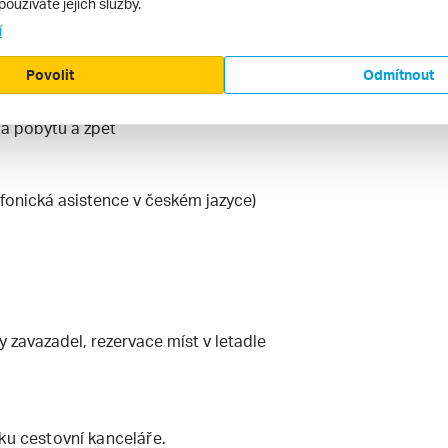
používáte jejich služby.
í
Povolit
Odmítnout
vého letiště v ČR nebo SR do Antalye a
ta pobytu a zpět
efonická asistence v českém jazyce)
y zavazadel, rezervace míst v letadle
ku cestovní kanceláře.