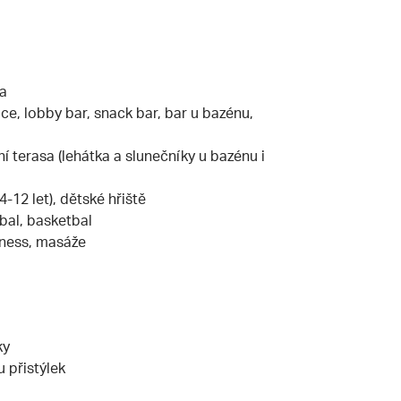
ma
ace, lobby bar, snack bar, bar u bazénu,
í terasa (lehátka a slunečníky u bazénu i
-12 let), dětské hřiště
ejbal, basketbal
llness, masáže
ky
 přistýlek