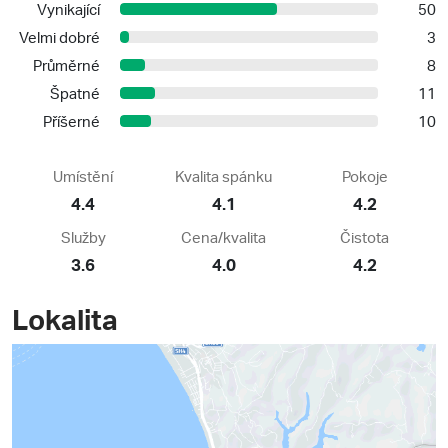
Vynikající
50
Velmi dobré
3
Průměrné
8
Špatné
11
Příšerné
10
Umístění
Kvalita spánku
Pokoje
4.4
4.1
4.2
Služby
Cena/kvalita
Čistota
3.6
4.0
4.2
Lokalita