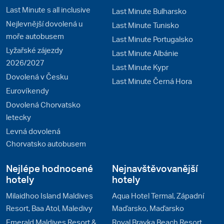
Last Minute s all inclusive
Last Minute Bulharsko
Nejlevnější dovolená u
Last Minute Tunisko
moře autobusem
Last Minute Portugalsko
Lyžařské zájezdy
Last Minute Albánie
2026/2027
Last Minute Kypr
Dovolená v Česku
Last Minute Černá Hora
Eurovíkendy
Dovolená Chorvatsko
letecky
Levná dovolená
Chorvatsko autobusem
Nejlépe hodnocené
Nejnavštěvovanější
hotely
hotely
Milaidhoo Island Maldives
Aqua Hotel Termal, Západní
Resort, Baa Atol, Maledivy
Maďarsko, Maďarsko
Emerald Maldives Resort &
Royal Brayka Beach Resort,