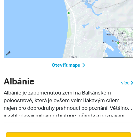
Otevřít mapu
Albánie
více
Albánie
je zapomenutou zemí na Balkánském
poloostrově, která je ovšem velmi lákavým cílem
nejen pro dobrodruhy prahnoucí po poznání. Většinou
ji vyhledávají milovníci historie, přírody a poznávání
místních pohostinných obyvatel. Pro turisty, kteří
chtějí strávit klidnou dovolenou u moře, má i Albánie