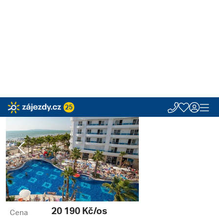
25
Zájezdy.cz
Hotely
Albánie
Drač (Durrës)
Drač
Grand Blue Fafa Reso
Albánie, Drač | 24. 8. - 14. 9.
Hotel Grand Blue Fafa Resort *****
Albánie, Drač (Durrës), Drač
Previous
Next
20 190
Kč/os
Cena