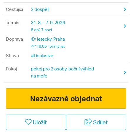
Cestující
2 dospělí
Termín
31. 8. – 7. 9. 2026
8 dní, 7 nocí
Doprava
letecky, Praha
19:05 · přímý let
Strava
all inclusive
Pokoj
pokoj pro 2 osoby, boční výhled
na moře
Nezávazně objednat
Uložit
Sdílet