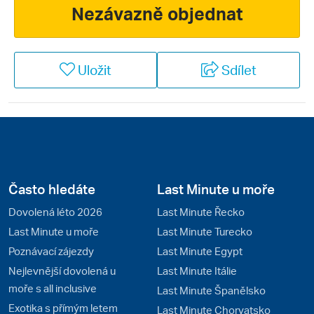
rozhodně co nabídnout. Na pobřeží Jaderského a
Nezávazně objednat
Jónského moře vyrostly hotely podobné těm v
Černé
Hoře
a
Chorvatsku
. Albánie je sice zemí převážně hor a
hlubokých údolí, nicméně přímořské pobřeží je velmi
Uložit
Sdílet
nádherné. Hlavním městem je Tirana, která leží
přibližně uprostřed státu. Milovníci historie a
architektury v zemi obdivují četná antická města,
byzantské kostelíky a středověké zříceniny. Vyznavači
horských túr zase mohou využít tras téměř
nedotčenými horskými masívy.
Často hledáte
Last Minute u moře
Dovolená léto 2026
Last Minute Řecko
Last Minute u moře
Last Minute Turecko
Poznávací zájezdy
Last Minute Egypt
Nejlevnější dovolená u
Last Minute Itálie
moře s all inclusive
Last Minute Španělsko
Exotika s přímým letem
Last Minute Chorvatsko