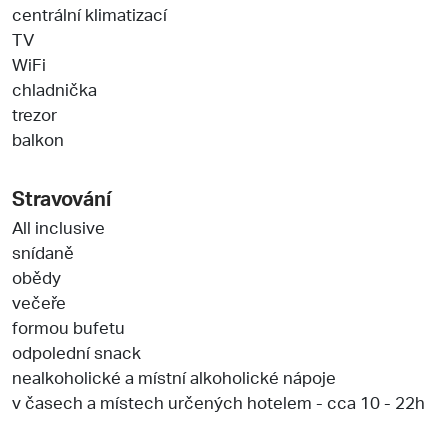
centrální klimatizací
TV
WiFi
chladnička
trezor
balkon
Stravování
All inclusive
snídaně
obědy
večeře
formou bufetu
odpolední snack
nealkoholické a místní alkoholické nápoje
v časech a místech určených hotelem - cca 10 - 22h