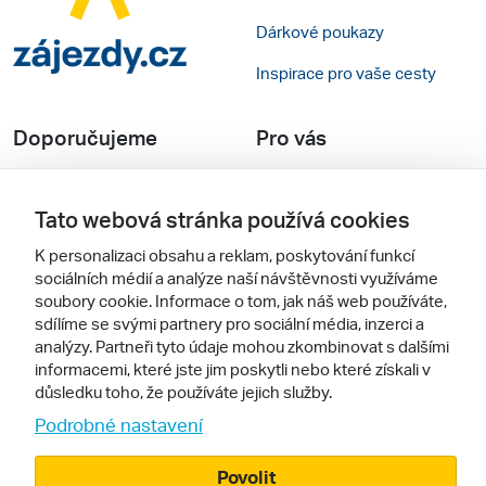
Tato webová stránka používá cookies
Dárkové poukazy
K personalizaci obsahu a reklam, poskytování funkcí
sociálních médií a analýze naší návštěvnosti využíváme
Inspirace pro vaše cesty
soubory cookie. Informace o tom, jak náš web používáte,
sdílíme se svými partnery pro sociální média, inzerci a
analýzy. Partneři tyto údaje mohou zkombinovat s dalšími
Doporučujeme
Pro vás
informacemi, které jste jim poskytli nebo které získali v
důsledku toho, že používáte jejich služby.
Recenze hotelů
Obchodní podmínky
Podrobné nastavení
Rady na cestu
Kontakty
Povolit
Cestovní kanceláře
Nastavení cookies
Odmítnout
Zájazdy.sk
Verze webu pro PC
Sledujte nás