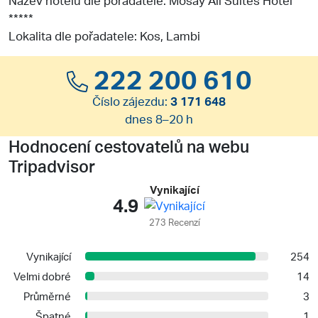
*****
Lokalita dle pořadatele: Kos, Lambi
222 200 610
Číslo zájezdu:
3 171 648
dnes 8–20 h
Hodnocení cestovatelů na webu
Tripadvisor
Vynikající
4.9
273 Recenzí
Vynikající
254
Velmi dobré
14
Průměrné
3
Špatné
1