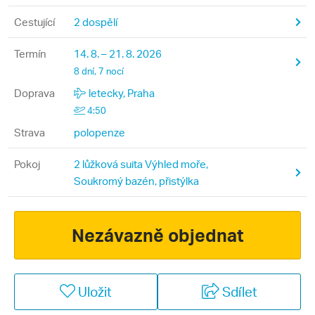
Cestující
2 dospělí
Termín
14. 8. – 21. 8. 2026
8 dní, 7 nocí
Doprava
letecky, Praha
4:50
Strava
polopenze
Pokoj
2 lůžková suita Výhled moře,
Soukromý bazén, přistýlka
Nezávazně objednat
Uložit
Sdílet