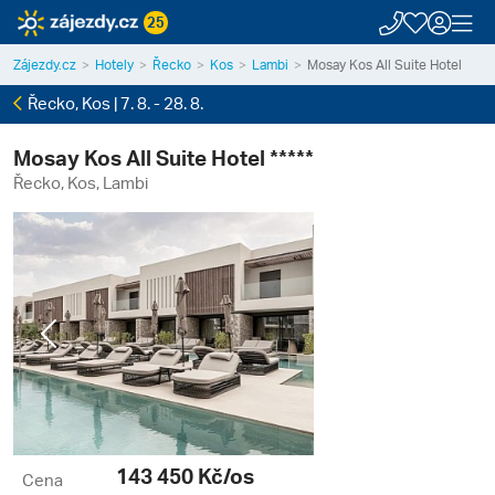
25
Zájezdy.cz
Hotely
Řecko
Kos
Lambi
Mosay Kos All Suite Hotel
Řecko, Kos | 7. 8. - 28. 8.
Mosay Kos All Suite Hotel *****
Řecko, Kos, Lambi
Previous
Next
143 450
Kč/os
Cena