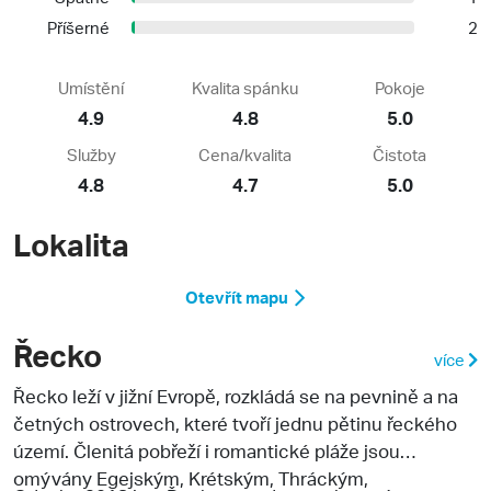
Příšerné
2
Umístění
Kvalita spánku
Pokoje
4.9
4.8
5.0
Služby
Cena/kvalita
Čistota
4.8
4.7
5.0
Lokalita
Otevřít mapu
Řecko
více
Řecko
leží v jižní Evropě, rozkládá se na pevnině a na
četných ostrovech, které tvoří jednu pětinu řeckého
území. Členitá pobřeží i romantické pláže jsou
omývány Egejským, Krétským, Thráckým,