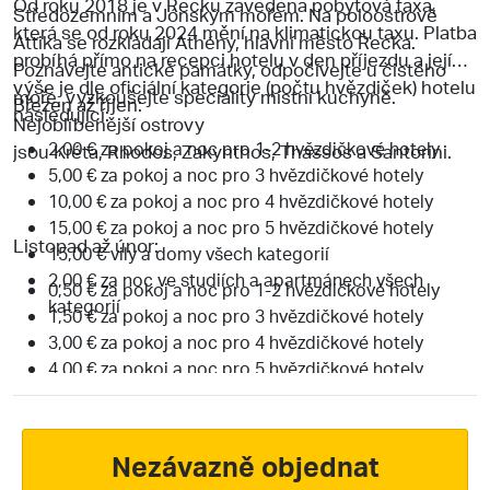
Od roku 2018 je v Řecku zavedena pobytová taxa,
Středozemním a Jónským mořem. Na poloostrově
která se od roku 2024 mění na klimatickou taxu. Platba
Attika
se rozkládají Athény, hlavní město Řecka.
probíhá přímo na recepci hotelu v den příjezdu a její
Poznávejte antické památky, odpočívejte u čistého
výše je dle oficiální kategorie (počtu hvězdiček) hotelu
moře, vyzkoušejte speciality místní kuchyně.
Březen až říjen:
následující:
Nejoblíbenější ostrovy
2,00 € za pokoj a noc pro 1-2 hvězdičkové hotely
jsou Kréta, Rhodos, Zakynthos, Thassos a Santorini.
5,00 € za pokoj a noc pro 3 hvězdičkové hotely
10,00 € za pokoj a noc pro 4 hvězdičkové hotely
15,00 € za pokoj a noc pro 5 hvězdičkové hotely
Listopad až únor:
15,00 € vily a domy všech kategorií
2,00 € za noc ve studiích a apartmánech všech
0,50 € za pokoj a noc pro 1-2 hvězdičkové hotely
kategorií
1,50 € za pokoj a noc pro 3 hvězdičkové hotely
3,00 € za pokoj a noc pro 4 hvězdičkové hotely
4,00 € za pokoj a noc pro 5 hvězdičkové hotely
0,50 € za noc ve studiích a apartmánech všech
kategorií
Nezávazně objednat