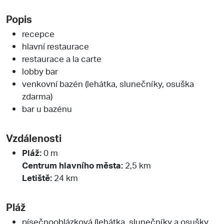
Popis
recepce
hlavní restaurace
restaurace a la carte
lobby bar
venkovní bazén (lehátka, slunečníky, osuška
zdarma)
bar u bazénu
Vzdálenosti
Pláž:
0 m
Centrum hlavního města:
2,5 km
Letiště:
24 km
Pláž
písečnooblázková (lehátka, slunečníky a osušky