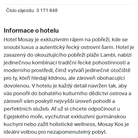
Číslo zájezdu:
3 171 648
Informace o hotelu
Hotel Mosay je exkluzivním rájem na pobřeží, kde se
snoubí luxus a autentický řecký ostrovní šarm. Hotel je
zasazený do okouzlujícího pobřeží pláže Lambi, nabízí
jedinečnou kombinaci tradiční řecké pohostinnosti a
moderního prostředí, čímž vytváří jedinečné útočiště
pro ty, kteří hledají klidnou, ale zároveň obohacující
dovolenou. V hotelu je každý detail navržen tak, aby
vás ponořil do bohatého kulturního dědictví ostrova a
zároveň vám poskytl nejvyšší úroveň pohodlí a
perfektních služeb. Ať už si chcete odpočinout u
Egejského moře, vychutnat exkluzivní gurmánskou
kuchyni nebo zažít holistické wellness, Mosay Kos je
ideální volbou pro nezapomenutelný pobyt.