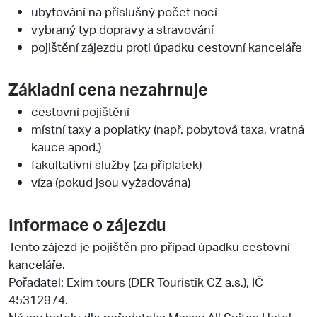
ubytování na příslušný počet nocí
vybraný typ dopravy a stravování
pojištění zájezdu proti úpadku cestovní kanceláře
Základní cena nezahrnuje
cestovní pojištění
místní taxy a poplatky (např. pobytová taxa, vratná
kauce apod.)
fakultativní služby (za příplatek)
víza (pokud jsou vyžadována)
Informace o zájezdu
Tento zájezd je pojištěn pro případ úpadku cestovní
kanceláře.
Pořadatel:
Exim tours (DER Touristik CZ a.s.)
, IČ
45312974.
Název hotelu dle pořadatele: Mosay All Suites Hotel