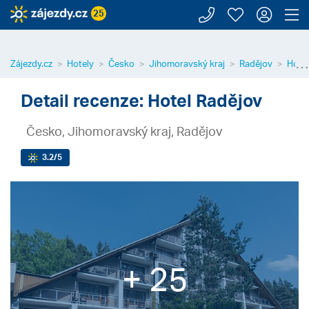
Zavolejte n
Moje záj
Přihl
Z
25
⋯
Zájezdy.cz
Hotely
Česko
Jihomoravský kraj
Radějov
Hotel
Detail recenze: Hotel Radějov
Česko, Jihomoravský kraj, Radějov
3.2
/5
+ 25