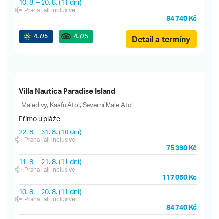
10. 8.
–
20. 8.
(11 dní)
Praha
| all inclusive
84 740 Kč
4.7
/5
4.7
/5
Detail a termíny
Villa Nautica Paradise Island
Maledivy, Kaafu Atol, Severní Male Atol
Přímo u pláže
22. 8.
–
31. 8.
(10 dní)
Praha
| all inclusive
75 390 Kč
11. 8.
–
21. 8.
(11 dní)
Praha
| all inclusive
117 050 Kč
10. 8.
–
20. 8.
(11 dní)
Praha
| all inclusive
84 740 Kč