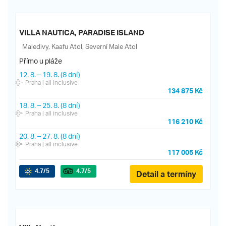
VILLA NAUTICA, PARADISE ISLAND
Maledivy, Kaafu Atol, Severní Male Atol
Přímo u pláže
12. 8.
–
19. 8.
(8 dní)
Praha
| all inclusive
134 875 Kč
18. 8.
–
25. 8.
(8 dní)
Praha
| all inclusive
116 210 Kč
20. 8.
–
27. 8.
(8 dní)
Praha
| all inclusive
117 005 Kč
4.7
/5
4.7
/5
Detail a termíny