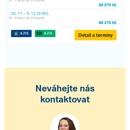
Praha
| all inclusive
89 970 Kč
25. 11.
–
3. 12.
(9 dní)
Praha
| all inclusive
88 470 Kč
4.7
/5
4.7
/5
Detail a termíny
Neváhejte nás
kontaktovat