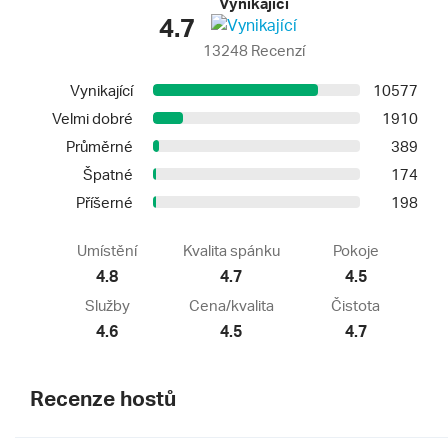
Vynikající
4.7
13248 Recenzí
Vynikající
10577
Velmi dobré
1910
Průměrné
389
Špatné
174
Příšerné
198
Umístění
Kvalita spánku
Pokoje
4.8
4.7
4.5
Služby
Cena/kvalita
Čistota
4.6
4.5
4.7
Recenze hostů