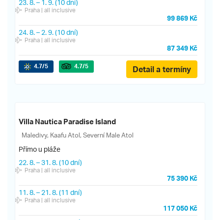
23. 8.
–
1. 9.
(10 dní)
Praha
| all inclusive
99 869 Kč
24. 8.
–
2. 9.
(10 dní)
Praha
| all inclusive
87 349 Kč
4.7
/5
4.7
/5
Detail a termíny
Villa Nautica Paradise Island
Maledivy, Kaafu Atol, Severní Male Atol
Přímo u pláže
22. 8.
–
31. 8.
(10 dní)
Praha
| all inclusive
75 390 Kč
11. 8.
–
21. 8.
(11 dní)
Praha
| all inclusive
117 050 Kč