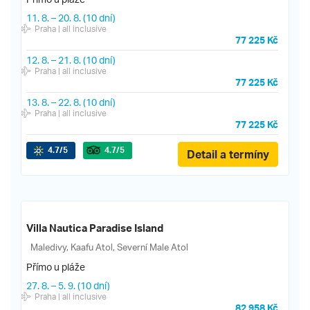
11. 8.
–
20. 8.
(10 dní)
Praha
| all inclusive
77 225 Kč
12. 8.
–
21. 8.
(10 dní)
Praha
| all inclusive
77 225 Kč
13. 8.
–
22. 8.
(10 dní)
Praha
| all inclusive
77 225 Kč
4.7
/5
4.7
/5
Detail a termíny
Villa Nautica Paradise Island
Maledivy, Kaafu Atol, Severní Male Atol
Přímo u pláže
27. 8.
–
5. 9.
(10 dní)
Praha
| all inclusive
82 958 Kč