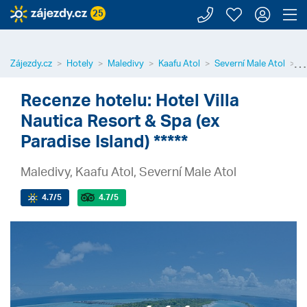
Zavolejte n
Moje záj
Přihl
Z
25
⋯
Zájezdy.cz
Hotely
Maledivy
Kaafu Atol
Severní Male Atol
V
Recenze hotelu: Hotel Villa
Nautica Resort & Spa (ex
Paradise Island) *****
Maledivy, Kaafu Atol, Severní Male Atol
4.7
/5
4.7
/5