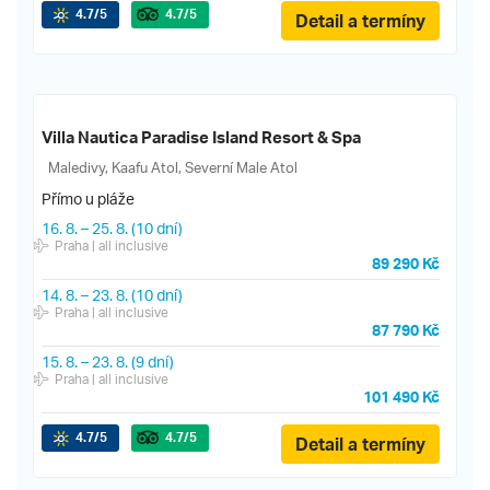
4.7
/5
4.7
/5
Detail a termíny
Villa Nautica Paradise Island Resort & Spa
Maledivy, Kaafu Atol, Severní Male Atol
Přímo u pláže
16. 8.
–
25. 8.
(10 dní)
Praha
| all inclusive
89 290 Kč
14. 8.
–
23. 8.
(10 dní)
Praha
| all inclusive
87 790 Kč
15. 8.
–
23. 8.
(9 dní)
Praha
| all inclusive
101 490 Kč
4.7
/5
4.7
/5
Detail a termíny