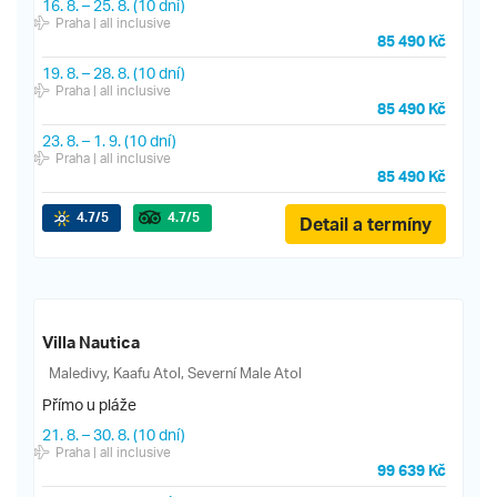
16. 8.
–
25. 8.
(10 dní)
Praha
| all inclusive
85 490 Kč
19. 8.
–
28. 8.
(10 dní)
Praha
| all inclusive
85 490 Kč
23. 8.
–
1. 9.
(10 dní)
Praha
| all inclusive
85 490 Kč
4.7
/5
4.7
/5
Detail a termíny
Villa Nautica
Maledivy, Kaafu Atol, Severní Male Atol
Přímo u pláže
21. 8.
–
30. 8.
(10 dní)
Praha
| all inclusive
99 639 Kč