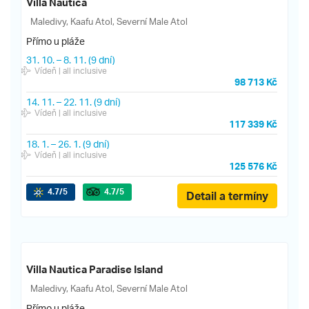
Villa Nautica
Maledivy, Kaafu Atol, Severní Male Atol
Přímo u pláže
31. 10.
–
8. 11.
(9 dní)
Vídeň
| all inclusive
98 713 Kč
14. 11.
–
22. 11.
(9 dní)
Vídeň
| all inclusive
117 339 Kč
18. 1.
–
26. 1.
(9 dní)
Vídeň
| all inclusive
125 576 Kč
4.7
/5
4.7
/5
Detail a termíny
Villa Nautica Paradise Island
Maledivy, Kaafu Atol, Severní Male Atol
Přímo u pláže