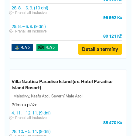
28. 8.
–
6. 9.
(10 dní)
Praha
| all inclusive
99 992 Kč
29. 8.
–
6. 9.
(9 dní)
Praha
| all inclusive
80 121 Kč
4.7
/5
4.7
/5
Detail a termíny
Villa Nautica Paradise Island (ex. Hotel Paradise
Island Resort)
Maledivy, Kaafu Atol, Severní Male Atol
Přímo u pláže
4. 11.
–
12. 11.
(9 dní)
Praha
| all inclusive
88 470 Kč
28. 10.
–
5. 11.
(9 dní)