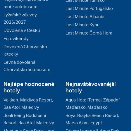
Last Minute Tunisko
moře autobusem
Last Minute Portugalsko
Lyžařské zájezdy
Last Minute Albánie
2026/2027
Last Minute Kypr
Dovolená v Česku
Last Minute Černá Hora
Eurovíkendy
Dovolená Chorvatsko
letecky
Levná dovolená
Chorvatsko autobusem
Nejlépe hodnocené
Nejnavštěvovanější
hotely
hotely
Vakkaru Maldives Resort,
Aqua Hotel Termal, Západní
Baa Atol, Maledivy
Maďarsko, Maďarsko
Joali Being Bodufushi
Royal Brayka Beach Resort,
Resort, Raa Atol, Maledivy
Marsa Alam, Egypt
Mystique Casa Perla Hotel
Dream Lagoon & Aqua Park