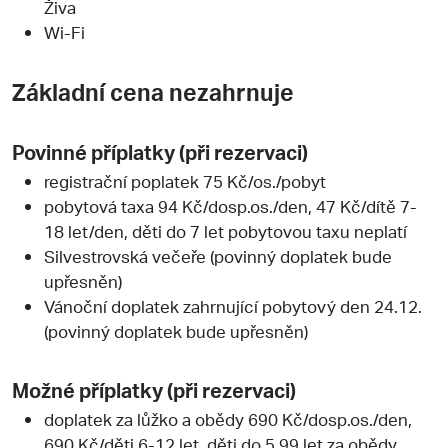
Živa
Wi-Fi
Základní cena nezahrnuje
Povinné příplatky (při rezervaci)
registrační poplatek 75 Kč/os./pobyt
pobytová taxa 94 Kč/dosp.os./den, 47 Kč/dítě 7-
18 let/den, děti do 7 let pobytovou taxu neplatí
Silvestrovská večeře (povinný doplatek bude
upřesněn)
Vánoční doplatek zahrnující pobytový den 24.12.
(povinný doplatek bude upřesněn)
Možné příplatky (při rezervaci)
doplatek za lůžko a obědy 690 Kč/dosp.os./den,
690 Kč/děti 6-12 let, děti do 5,99 let za obědy