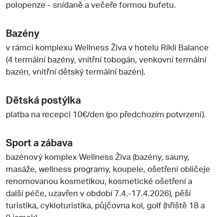
polopenze - snídaně a večeře formou bufetu.
Bazény
v rámci komplexu Wellness Živa v hotelu Rikli Balance
(4 termální bazény, vnitřní tobogán, venkovní termální
bazén, vnitřní dětský termální bazén).
Dětská postýlka
platba na recepci 10€/den (po předchozím potvrzení).
Sport a zábava
bazénový komplex Wellness Živa (bazény, sauny,
masáže, wellness programy, koupele, ošetření obličeje
renomovanou kosmetikou, kosmetické ošetření a
další péče, uzavřen v období 7.4.-17.4.2026), pěší
turistika, cykloturistika, půjčovna kol, golf (hřiště 18 a
9 jamek).