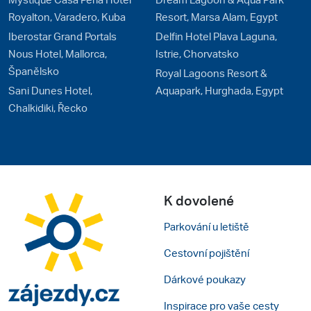
Royalton, Varadero, Kuba
Resort, Marsa Alam, Egypt
Iberostar Grand Portals
Delfin Hotel Plava Laguna,
Nous Hotel, Mallorca,
Istrie, Chorvatsko
Španělsko
Royal Lagoons Resort &
Sani Dunes Hotel,
Aquapark, Hurghada, Egypt
Chalkidiki, Řecko
K dovolené
Parkování u letiště
Tato webová stránka používá cookies
Cestovní pojištění
K personalizaci obsahu a reklam, poskytování funkcí
Dárkové poukazy
sociálních médií a analýze naší návštěvnosti využíváme
Inspirace pro vaše cesty
soubory cookie. Informace o tom, jak náš web používáte,