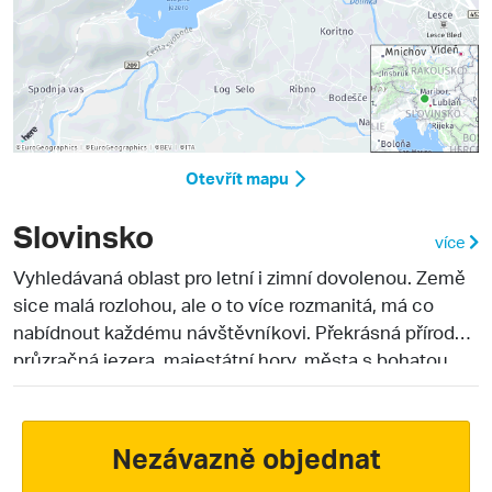
Otevřít mapu
Slovinsko
více
Vyhledávaná oblast pro letní i zimní dovolenou. Země
sice malá rozlohou, ale o to více rozmanitá, má co
nabídnout každému návštěvníkovi. Překrásná příroda,
průzračná jezera, majestátní hory, města s bohatou
historií a milí hostitelé dávají příslib k nevšedním
zážitkům.
Nezávazně objednat