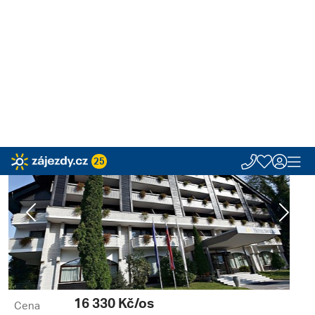
25
Zájezdy.cz
Hotely
Slovinsko
Gorenjsko
Bled
Savica Garni Hotel Sav
Slovinsko, Gorenjsko | 18. 8. - 6. 9.
Savica Garni Hotel Sava ****
Slovinsko, Gorenjsko, Bled
Previous
Next
16 330
Kč/os
Cena