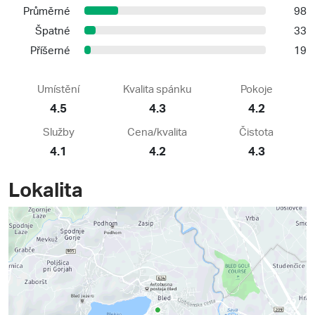
Průměrné
98
Špatné
33
Příšerné
19
Umístění
Kvalita spánku
Pokoje
4.5
4.3
4.2
Služby
Cena/kvalita
Čistota
4.1
4.2
4.3
Lokalita