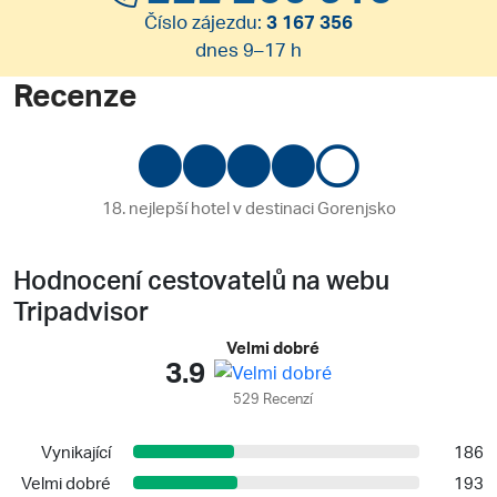
Číslo zájezdu:
3 167 356
dnes 9–17 h
Recenze
18. nejlepší hotel v destinaci Gorenjsko
Hodnocení cestovatelů na webu
Tripadvisor
Velmi dobré
3.9
529 Recenzí
Vynikající
186
Velmi dobré
193