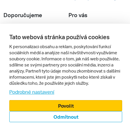
sdílíme se svými partnery pro sociální média, inzerci a
analýzy. Partneři tyto údaje mohou zkombinovat s dalšími
Doporučujeme
Pro vás
informacemi, které jste jim poskytli nebo které získali v
důsledku toho, že používáte jejich služby.
Recenze hotelů
Obchodní podmínky
Podrobné nastavení
Rady na cestu
Kontakty
Povolit
Cestovní kanceláře
Nastavení cookies
Odmítnout
Zájazdy.sk
Verze webu pro PC
Sledujte nás
© 2000 - 2026, Zájezdy.cz