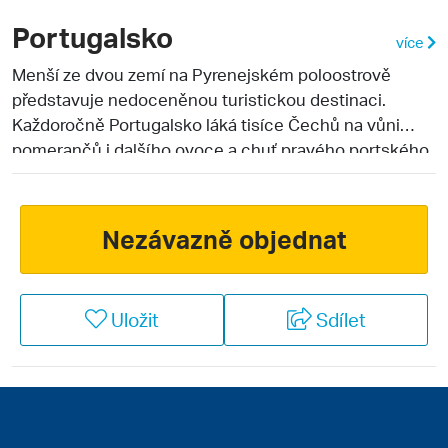
Portugalsko
více
Menší ze dvou zemí na Pyrenejském poloostrově
představuje nedoceněnou turistickou destinaci.
Každoročně Portugalsko láká tisíce Čechů na vůni
pomerančů i dalšího ovoce a chuť pravého portského
vína. Jih země je proslavený nádhernými plážemi a
bohatým nočním životem. Jedná se o oblast
Algarve
,
je zde vybudováno nejvíce hotelů a moře je v rámci
Nezávazně objednat
Portugalska nejteplejší. Střed země uspokojí milovníky
historie díky četným kulturním památkám a hlavnímu
městu
Lisabonu
. Sever vábí na staré lidové tradice v
Uložit
Sdílet
malých vesničkách a na pověstné vinné sklípky. Síla
portugalského patriotismu je zde největší a centrem
oblasti je velmi známé Porto. Portugalsko má asi deset
a půl milionu obyvatel, tedy stejně jako Česká
republika. K Portugalsku náleží i další dvě oblíbené