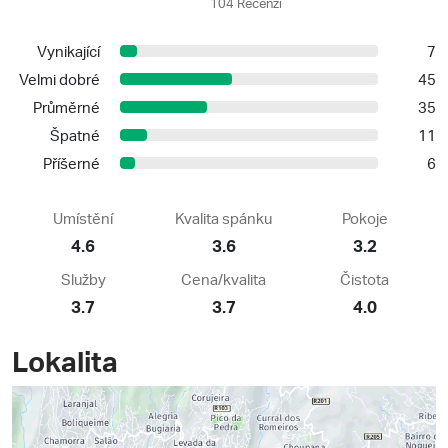
104 Recenzí
Vynikající
7
Velmi dobré
45
Průměrné
35
Špatné
11
Příšerné
6
Umístění
Kvalita spánku
Pokoje
4.6
3.6
3.2
Služby
Cena/kvalita
Čistota
3.7
3.7
4.0
Lokalita