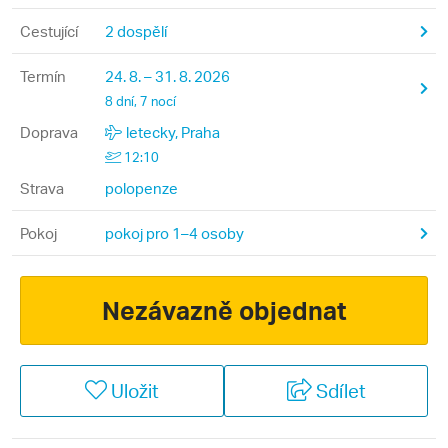
Cestující
2 dospělí
Termín
24. 8. – 31. 8. 2026
8 dní, 7 nocí
Doprava
letecky, Praha
12:10
Strava
polopenze
Pokoj
pokoj pro 1–4 osoby
Nezávazně objednat
Uložit
Sdílet