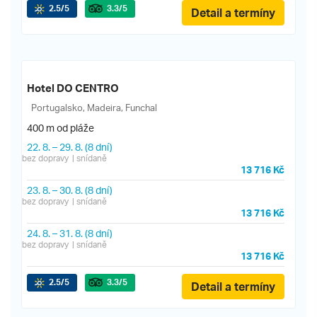
2.5
/5
3.3
/5
Detail a termíny
Hotel DO CENTRO
Portugalsko, Madeira, Funchal
400 m od pláže
22. 8.
–
29. 8.
(8 dní)
bez dopravy
| snídaně
13 716 Kč
23. 8.
–
30. 8.
(8 dní)
bez dopravy
| snídaně
13 716 Kč
24. 8.
–
31. 8.
(8 dní)
bez dopravy
| snídaně
13 716 Kč
2.5
/5
3.3
/5
Detail a termíny