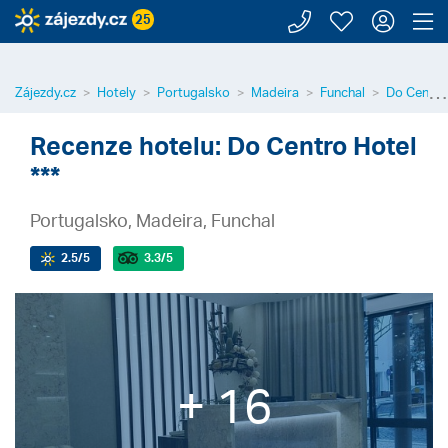
Zavolejte n
Moje záj
Přihl
Z
25
⋯
Zájezdy.cz
Hotely
Portugalsko
Madeira
Funchal
Do Centro
Recenze hotelu: Do Centro Hotel
***
Portugalsko, Madeira, Funchal
2.5
/5
3.3
/5
+ 16