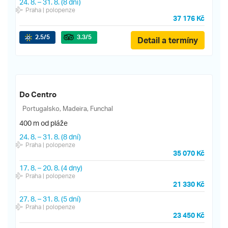
24. 8.
–
31. 8.
(8 dní)
Praha
| polopenze
37 176 Kč
2.5
/5
3.3
/5
Detail a termíny
Do Centro
Portugalsko, Madeira, Funchal
400 m od pláže
24. 8.
–
31. 8.
(8 dní)
Praha
| polopenze
35 070 Kč
17. 8.
–
20. 8.
(4 dny)
Praha
| polopenze
21 330 Kč
27. 8.
–
31. 8.
(5 dní)
Praha
| polopenze
23 450 Kč