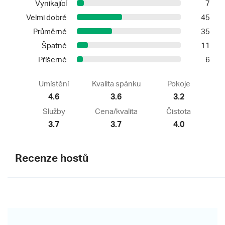
Vynikající
7
Velmi dobré
45
Průměrné
35
Špatné
11
Příšerné
6
Umístění
Kvalita spánku
Pokoje
4.6
3.6
3.2
Služby
Cena/kvalita
Čistota
3.7
3.7
4.0
Recenze hostů