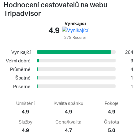
Hodnocení cestovatelů na webu
Tripadvisor
Vynikající
4.9
279 Recenzí
Vynikající
264
Velmi dobré
9
Průměrné
4
Špatné
1
Příšerné
1
Umístění
Kvalita spánku
Pokoje
4.9
4.9
4.9
Služby
Cena/kvalita
Čistota
4.9
4.7
5.0