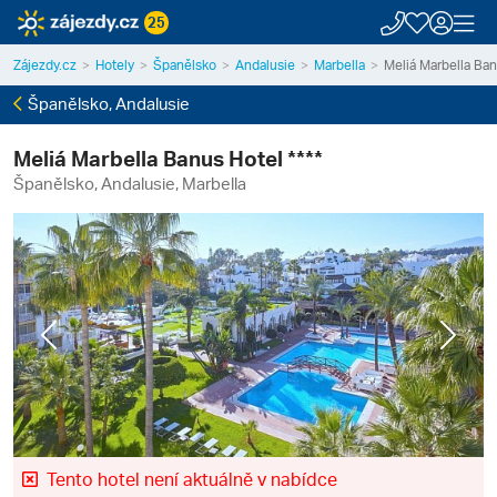
25
Zájezdy.cz
Hotely
Španělsko
Andalusie
Marbella
Meliá Marbella Ban
Španělsko, Andalusie
Meliá Marbella Banus Hotel ****
Španělsko, Andalusie, Marbella
Previous
Next
Tento hotel není aktuálně v nabídce