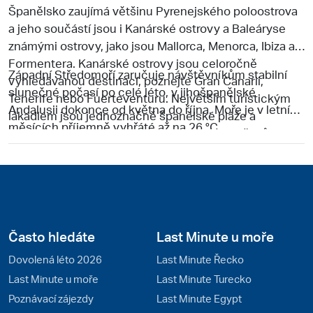
Španělsko
zaujímá většinu Pyrenejského poloostrova
a jeho součástí jsou i
Kanárské ostrovy a Baleáryse
známými ostrovy, jako jsou Mallorca, Menorca, Ibiza a
Formentera. Kanárské ostrovy jsou celoročně
Západní Středomoří zaručuje návštěvníkům stabilní
vyhledávanou destinací, poznejte Gran Canarii,
slunečné počasí po celé léto, v jihošpanělské
Tenerife nebo Fuerteventuru. Největším turistickým
Andalusii dokonce od května do října. Moře je v letních
lákadlem jsou jednoznačně španělské pláže a
měsících příjemně vyhřáté až na 26 °C.
bezpočet architektonických a kulturních zážitků, které
tato země po celý rok nabízí. Nejatraktivnější
pevninské riviéry jsou Costa Brava a Andalusie.
Španělsko je i zemí eurovíkendů, turisty lákají hlavně
Madrid a Barcelona.
Často hledáte
Last Minute u moře
Dovolená léto 2026
Last Minute Řecko
Last Minute u moře
Last Minute Turecko
Poznávací zájezdy
Last Minute Egypt