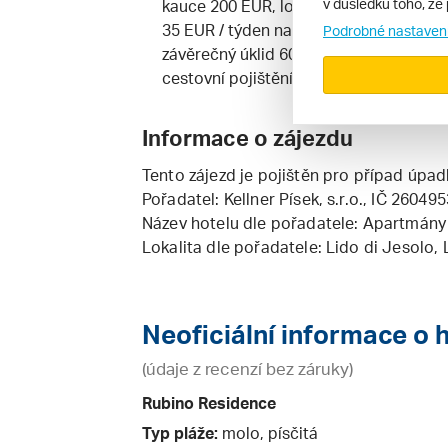
v důsledku toho, že 
kauce 200 EUR, ložní prádlo a ručník n
35 EUR / týden na vyžádání, dětská pos
Podrobné nastaven
závěrečný úklid 60 EUR / apartmán (pok
cestovní pojištění
Informace o zájezdu
Tento zájezd je pojištěn pro případ úpad
Pořadatel:
Kellner Písek, s.r.o.
, IČ 260495
Název hotelu dle pořadatele: Apartmány
Lokalita dle pořadatele: Lido di Jesolo, 
Neoficiální informace o 
(údaje z recenzí bez záruky)
Rubino Residence
Typ pláže:
molo, písčitá