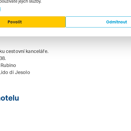
používáte jejich služby.
a vyžádání 14 EUR / osoba, domácí zvíře
týlka na vyžádání 35 EUR / týden,
í
ud klienti sami apartmán neuklidí),
Povolit
Odmítnout
ku cestovní kanceláře.
38.
 Rubino
Lido di Jesolo
hotelu