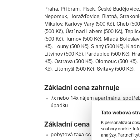
Praha, Příbram, Písek, České Budějovice,
Nepomuk, Horažďovice, Blatná, Strakonic
Mikulov, Karlovy Vary (500 Kč), Cheb (500
(500 Kč), Ústí nad Labem (500 Kč), Teplic
(500 Kč), Turnov (500 Kč), Mladá Bolesla
Kč), Louny (500 Kč), Slaný (500 Kč), Klad
Litvínov (500 Kč), Pardubice (500 Kč), H
Kč), Ostrava (500 Kč), Olomouc (500 Kč),
Kč), Litomyšl (500 Kč), Svitavy (500 Kč).
Základní cena zahrnuje
7x nebo 14x nájem apartmánu, spotřebu
úpadku
Tato webová str
K personalizaci obs
Základní cena nezahrnuje
soubory cookie. Info
pobytová taxa cca 1 EUR / osoba nad 12
analýzy. Partneři ty