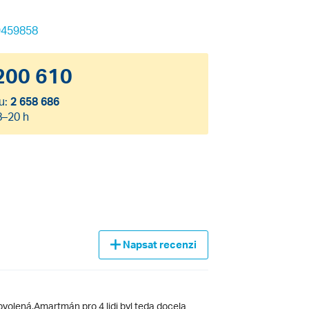
9459858
200 610
u:
2 658 686
8–20 h
Napsat recenzi
olená.Amartmán pro 4 lidi byl teda docela