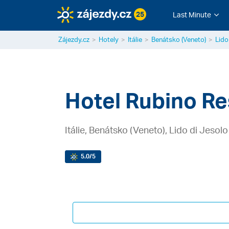
25
Last Minute
Zájezdy.cz
Hotely
Itálie
Benátsko (Veneto)
Lido
Hotel Rubino R
Itálie, Benátsko (Veneto), Lido di Jesolo
5.0
/5