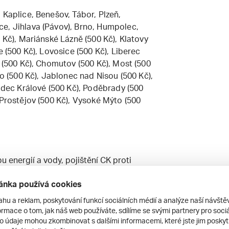
 Kaplice, Benešov, Tábor, Plzeň,
e, Jihlava (Pávov), Brno, Humpolec,
 Kč), Mariánské Lázně (500 Kč), Klatovy
e (500 Kč), Lovosice (500 Kč), Liberec
v (500 Kč), Chomutov (500 Kč), Most (500
no (500 Kč), Jablonec nad Nisou (500 Kč),
radec Králové (500 Kč), Poděbrady (500
 Prostějov (500 Kč), Vysoké Mýto (500
 energií a vody, pojištění CK proti
ánka používá cookies
ahu a reklam, poskytování funkcí sociálních médií a analýze naší návšt
rmace o tom, jak náš web používáte, sdílíme se svými partnery pro sociál
 let / noc (platba na místě), vratná
to údaje mohou zkombinovat s dalšími informacemi, které jste jim poskytli