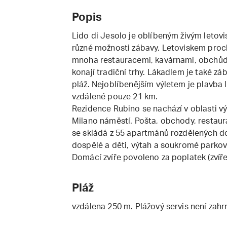
Popis
Lido di Jesolo je oblíbeným živým letovis
různé možnosti zábavy. Letoviskem proch
mnoha restauracemi, kavárnami, obchůdk
konají tradiční trhy. Lákadlem je také z
pláž. Nejoblíbenějším výletem je plavba 
vzdálené pouze 21 km.
Rezidence Rubino se nachází v oblasti vý
Milano náměstí. Pošta, obchody, restaura
se skládá z 55 apartmánů rozdělených do
dospělé a děti, výtah a soukromé parkov
Domácí zvíře povoleno za poplatek (zvíře 
Pláž
vzdálena 250 m. Plážový servis není zahr