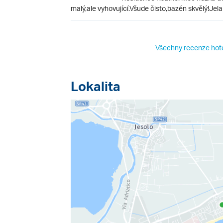
malý,ale vyhovující.Všude čisto,bazén skvělý!Je
Všechny recenze hot
Lokalita