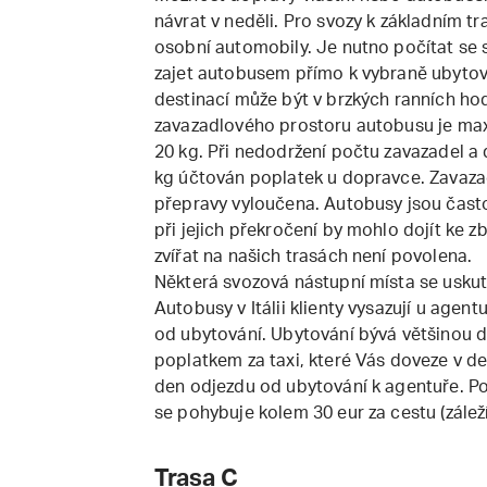
návrat v neděli. Pro svozy k základním 
osobní automobily. Je nutno počítat se 
zajet autobusem přímo k vybraně ubytova
destinací může být v brzkých ranních ho
zavazadlového prostoru autobusu je max
20 kg. Při nedodržení počtu zavazadel a
kg účtován poplatek u dopravce. Zavaza
přepravy vyloučena. Autobusy jsou čas
při jejich překročení by mohlo dojít ke
zvířat na našich trasách není povolena.
Některá svozová nástupní místa se uskut
Autobusy v Itálii klienty vysazují u agentur
od ubytování. Ubytování bývá většinou dá
poplatkem za taxi, které Vás doveze v de
den odjezdu od ubytování k agentuře. Popl
se pohybuje kolem 30 eur za cestu (zálež
Trasa C