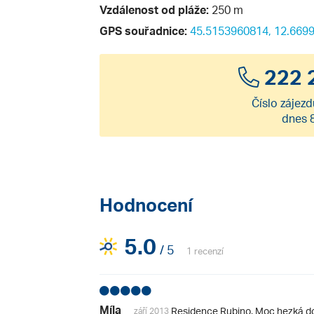
Vzdálenost od pláže:
250 m
GPS souřadnice:
45.5153960814, 12.669
222 
Číslo zájezd
dnes 
Hodnocení
5.0
/ 5
1 recenzí
Míla
Residence Rubino. Moc hezká dov
září 2013