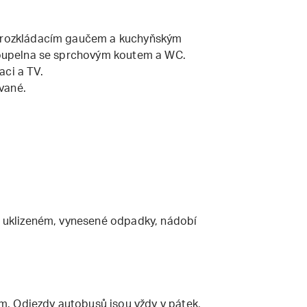
s rozkládacím gaučem a kuchyňským
 koupelna se sprchovým koutem a WC.
aci a TV.
vané.
u: uklizeném, vynesené odpadky, nádobí
. Odjezdy autobusů jsou vždy v pátek,