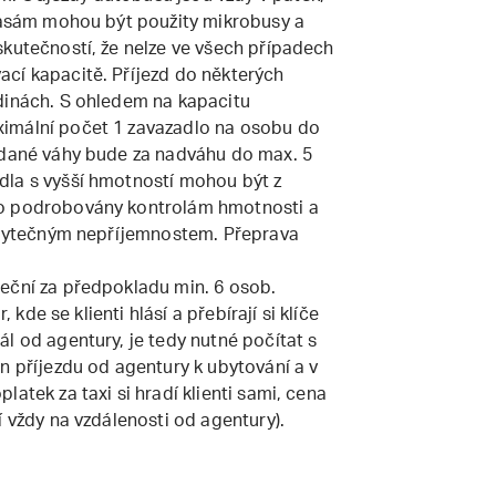
trasám mohou být použity mikrobusy a
skutečností, že nelze ve všech případech
cí kapacitě. Příjezd do některých
dinách. S ohledem na kapacitu
imální počet 1 zavazadlo na osobu do
 dané váhy bude za nadváhu do max. 5
dla s vyšší hmotností mohou být z
to podrobovány kontrolám hmotnosti a
 zbytečným nepříjemnostem. Přeprava
eční za předpokladu min. 6 osob.
, kde se klienti hlásí a přebírají si klíče
l od agentury, je tedy nutné počítat s
n příjezdu od agentury k ubytování a v
atek za taxi si hradí klienti sami, cena
í vždy na vzdálenosti od agentury).