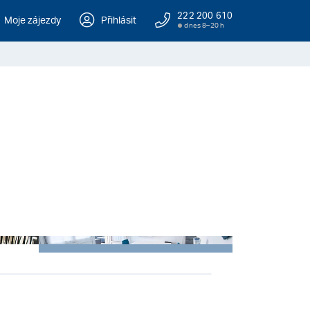
222 200 610
Moje zájezdy
Přihlásit
dnes 8–20 h
+ 5