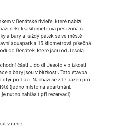
kem v Benátské rivieře, které nabízí
ází několikakilometrová pěší zóna s
y a bary a každý pátek se ve městě
ábavní aquapark a 15 kilometrová písečná
lodí do Benátek, které jsou od Jesola
chodní části Lido di Jesolo v blízkosti
ce a bary jsou v blízkosti. Tato stavba
 čtyř podlaží. Nachází se zde bazén pro
iště (jedno místo na apartmán).
je nutno nahlásit při rezervaci).
nut v ceně.